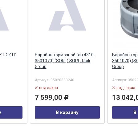
 ZTD ZTD
Барабан тормозной (ан.4310-
Барабан тор
3501070) (SORL) SORL, Ruili
3501070) (SO
Group
Group
Артикул:
35020880240
Артикул:
3502
под заказ
под заказ
7 599,00
13 042,
Р
у
В корзину
В