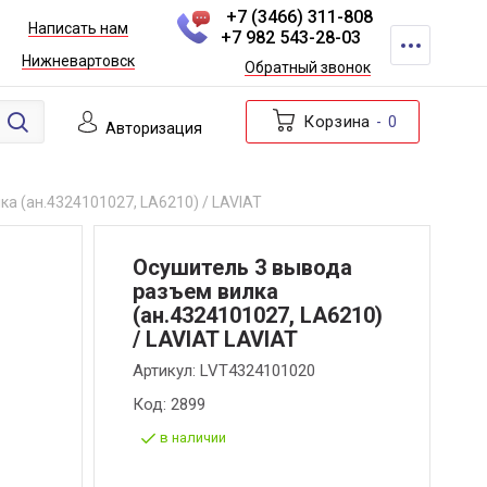
+7 (3466) 311-808
Написать нам
+7 982 543-28-03
Нижневартовск
Обратный звонок
Корзина
0
Авторизация
а (ан.4324101027, LA6210) / LAVIAT
Осушитель 3 вывода
разъем вилка
(ан.4324101027, LA6210)
/ LAVIAT LAVIAT
Артикул:
LVT4324101020
Код:
2899
в наличии