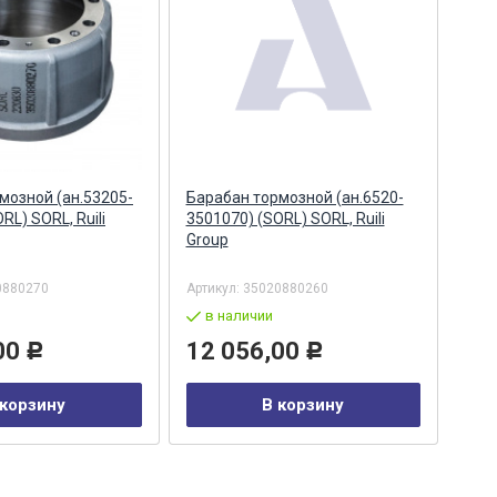
мозной (ан.53205-
Барабан тормозной (ан.6520-
Бар
RL) SORL, Ruili
3501070) (SORL) SORL, Ruili
SEL
Group
0880270
Артикул:
35020880260
Арти
в наличии
в
00
12 056,00
6 
Р
Р
 корзину
В корзину