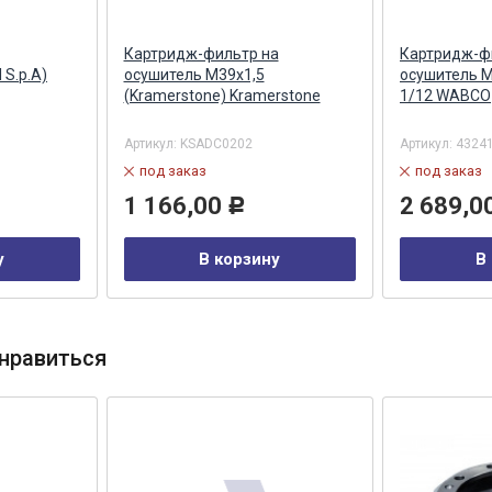
Картридж-фильтр на
Картридж-ф
S.p.A)
осушитель М39х1,5
осушитель М
(Kramerstone) Kramerstone
1/12 WABCO
Артикул:
KSADC0202
Артикул:
4324
под заказ
под заказ
1 166,00
2 689,0
Р
у
В корзину
В
нравиться