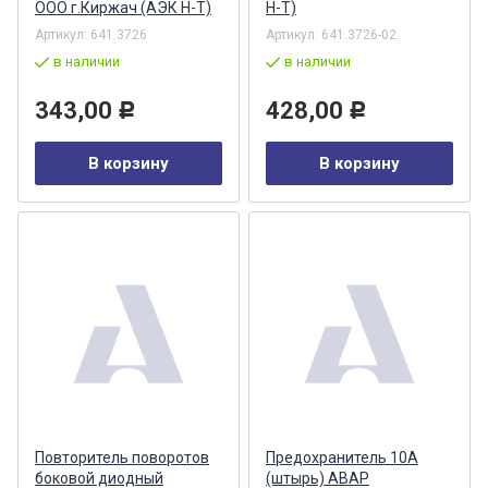
ООО г.Киржач (АЭК Н-Т)
Н-Т)
Артикул:
641.3726
Артикул:
641.3726-02
в наличии
в наличии
343,00
428,00
Р
Р
В корзину
В корзину
Повторитель поворотов
Предохранитель 10А
боковой диодный
(штырь) АВАР