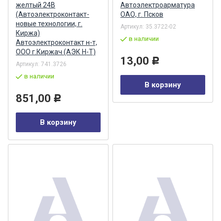
желтый 24В
Автоэлектроарматура
(Автоэлектроконтакт-
ОАО, г. Псков
новые технологии, г.
Артикул:
35.3722-02
Киржа)
в наличии
Автоэлектроконтакт н-т,
ООО г.Киржач (АЭК Н-Т)
13,00
Р
Артикул:
741.3726
в наличии
В корзину
851,00
Р
В корзину