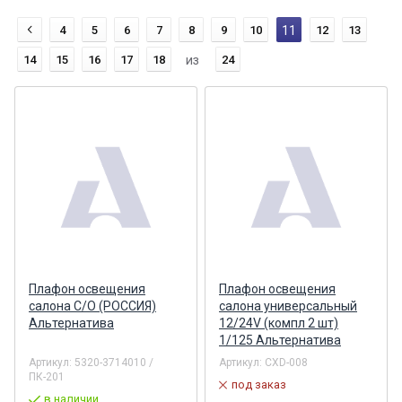
4
5
6
7
8
9
10
11
12
13
14
15
16
17
18
из
24
Плафон освещения
Плафон освещения
салона С/О (РОССИЯ)
салона универсальный
Альтернатива
12/24V (компл 2 шт)
1/125 Альтернатива
Артикул:
5320-3714010 /
Артикул:
CXD-008
ПК-201
под заказ
в наличии