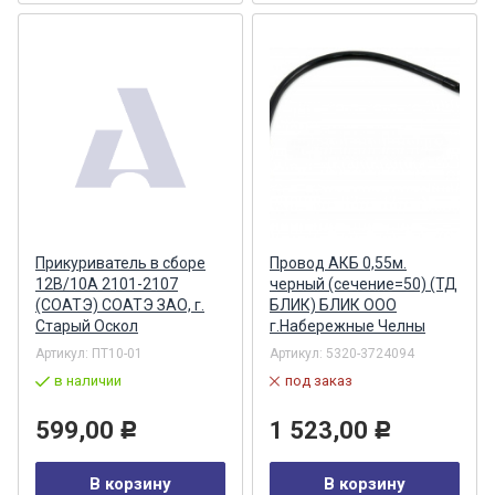
Прикуриватель в сборе
Провод АКБ 0,55м.
12В/10А 2101-2107
черный (сечение=50) (ТД
(СОАТЭ) СОАТЭ ЗАО, г.
БЛИК) БЛИК ООО
Старый Оскол
г.Набережные Челны
Артикул:
ПТ10-01
Артикул:
5320-3724094
в наличии
под заказ
599,00
1 523,00
Р
Р
В корзину
В корзину