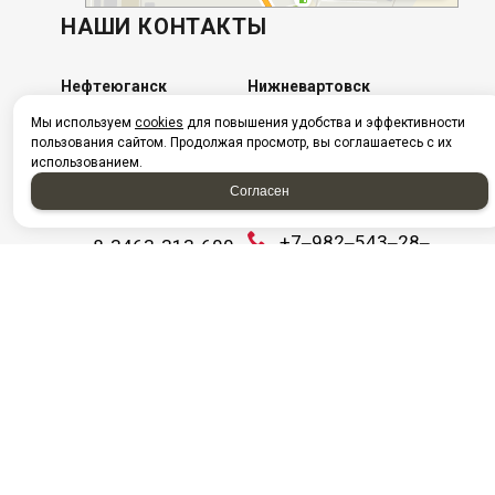
НАШИ КОНТАКТЫ
Нефтеюганск
Нижневартовск
Мы используем
cookies
для повышения удобства и эффективности
г. Нефтеюганск, ул.
​г. Нижневартовск, ул.
пользования сайтом. Продолжая просмотр, вы соглашаетесь с их
Сургутская,
Интернациональная,
использованием.
стр.18/11
5/П ст5
Согласен
Посмотреть на карте
+7982-570-28-73
+7‒982‒543‒28‒
8-3463-313-600
03
Ежедневно с 08:00
+7 (3466) 311‒
до 20:00
808
E-mail:
info@aac86.ru
Ежедневно с 08:00
до 20:00
E-mail:
info@aac86.ru