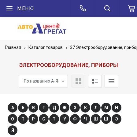
МЕНЮ
Главная
Каталог товаров
37 Электрооборудование, приб
ЭЛЕКТРООБОРУДОВАНИЕ, ПРИБОРЫ
По названию А-Я
А
Б
В
Г
Д
Ж
З
К
Л
М
Н
О
П
Р
С
Т
У
Ф
Ч
Ш
Щ
Э
Я