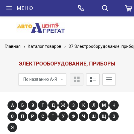
МЕНЮ
Главная
Каталог товаров
37 Электрооборудование, приб
ЭЛЕКТРООБОРУДОВАНИЕ, ПРИБОРЫ
По названию А-Я
А
Б
В
Г
Д
Ж
З
К
Л
М
Н
О
П
Р
С
Т
У
Ф
Ч
Ш
Щ
Э
Я