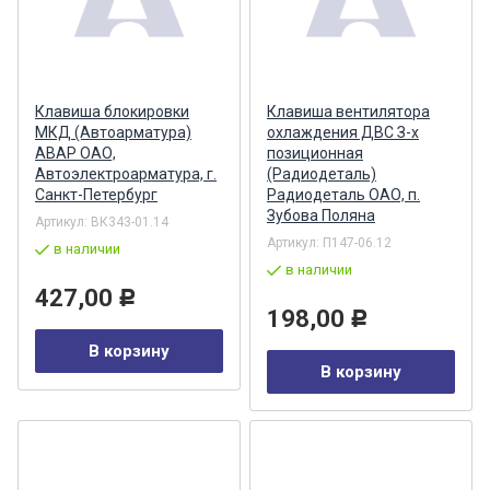
Клавиша блокировки
Клавиша вентилятора
МКД (Автоарматура)
охлаждения ДВС З-х
АВАР ОАО,
позиционная
Автоэлектроарматура, г.
(Радиодеталь)
Санкт-Петербург
Радиодеталь ОАО, п.
Зубова Поляна
Артикул:
ВК343-01.14
Артикул:
П147-06.12
в наличии
в наличии
427,00
Р
198,00
Р
В корзину
В корзину