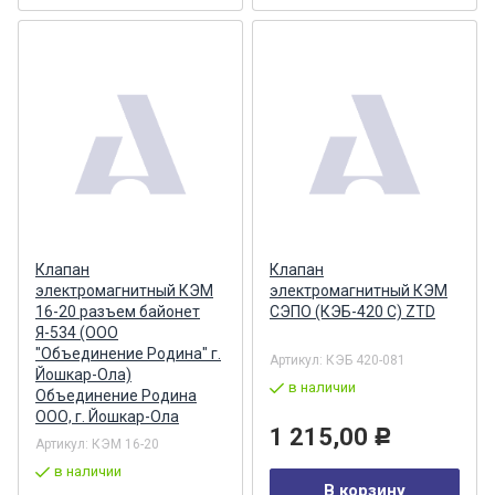
Клапан
Клапан
электромагнитный КЭМ
электромагнитный КЭМ
16-20 разъем байонет
СЭПО (КЭБ-420 С) ZTD
Я-534 (ООО
"Объединение Родина" г.
Артикул:
КЭБ 420-081
Йошкар-Ола)
в наличии
Объединение Родина
ООО, г. Йошкар-Ола
1 215,00
Р
Артикул:
КЭМ 16-20
в наличии
В корзину