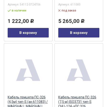
Артикул:
54112-3724706
Артикул:
611083
в наличии
под заказ
1 222,00
5 265,00
Р
Р
В корзину
В корзину
Кабель прицепа ПС-326
Кабель прицепа ПС-326
(4,5м) тип-S (ан.611083) /
(7,5 м) ISO3731 тип-S
MARSHALL MARSHALL
СНЦ-124-+ПС 326