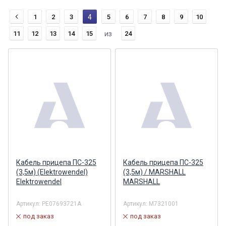
1
2
3
4
5
6
7
8
9
10
11
12
13
14
15
из
24
Кабель прицепа ПС-325
Кабель прицепа ПС-325
(3,5м) (Elektrowendel)
(3,5м) / MARSHALL
Elektrowendel
MARSHALL
Артикул:
PE07693721А
Артикул:
M7321001
под заказ
под заказ