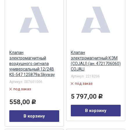
Клапан
Клапан
электромагнитный
электромагнитный КЭМ
воздушного сигнала
(COJALI) (ан. 4721706060)
универсальный 12/24В
COJALI
KS-547 125879a Skyway
Артикул:
2218206
Артикул:
S07601006
под заказ
под заказ
5 797,00
Р
558,00
Р
В корзину
В корзину