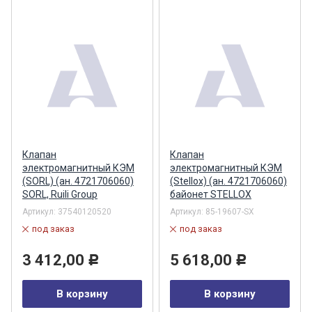
Клапан
Клапан
электромагнитный КЭМ
электромагнитный КЭМ
(SORL) (ан. 4721706060)
(Stellox) (ан. 4721706060)
SORL, Ruili Group
байонет STELLOX
Артикул:
37540120520
Артикул:
85-19607-SX
под заказ
под заказ
3 412,00
5 618,00
Р
Р
В корзину
В корзину