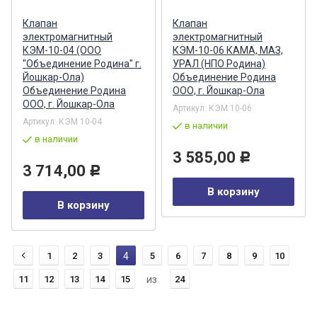
Клапан
Клапан
электромагнитный
электромагнитный
КЭМ-10-04 (ООО
КЭМ-10-06 КАМА, МАЗ,
"Объединение Родина" г.
УРАЛ (НПО Родина)
Йошкар-Ола)
Объединение Родина
Объединение Родина
ООО, г. Йошкар-Ола
ООО, г. Йошкар-Ола
Артикул:
КЭМ 10-06
Артикул:
КЭМ 10-04
в наличии
в наличии
3 585,00
Р
3 714,00
Р
В корзину
В корзину
1
2
3
4
5
6
7
8
9
10
11
12
13
14
15
из
24