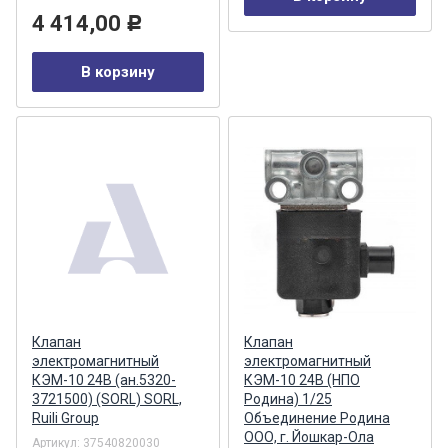
4 414,00
Р
В корзину
Клапан
Клапан
электромагнитный
электромагнитный
КЭМ-10 24В (ан.5320-
КЭМ-10 24В (НПО
3721500) (SORL) SORL,
Родина) 1/25
Ruili Group
Объединение Родина
ООО, г. Йошкар-Ола
Артикул:
37540820030