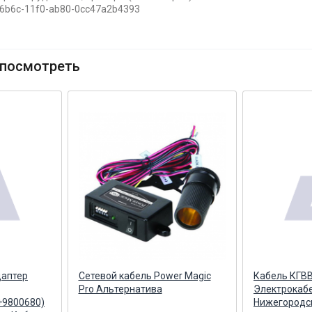
-6b6c-11f0-ab80-0cc47a2b4393
посмотреть
даптер
Сетевой кабель Power Magic
Кабель КГВВ
Pro Альтернатива
Электрокабе
+9800680)
Нижегородск