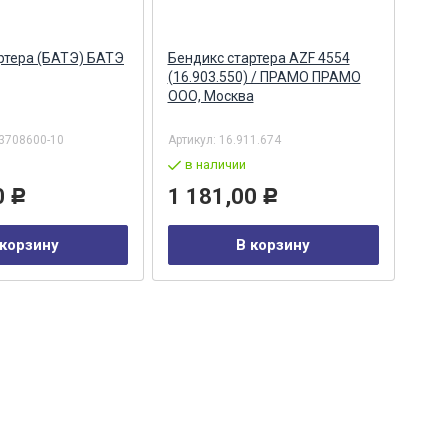
ртера (БАТЭ) БАТЭ
Бендикс стартера AZF 4554
Бен
(16.903.550) / ПРАМО ПРАМО
(16.
ООО, Москва
3708600-10
Артикул:
16.911.674
Арти
в наличии
в
0
1 181,00
4 
Р
Р
 корзину
В корзину