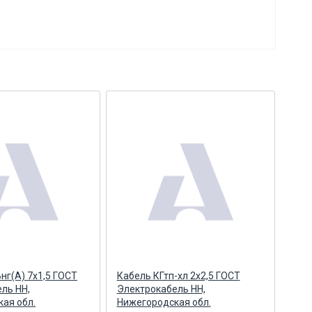
нг(А) 7х1,5 ГОСТ
Кабель КГтп-хл 2х2,5 ГОСТ
Кабе
ль НН,
Электрокабель НН,
Эле
ая обл.
Нижегородская обл.
Ниж