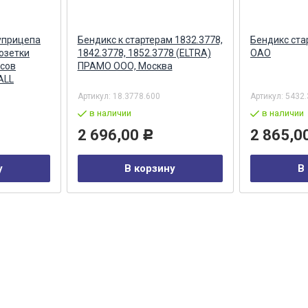
уприцепа
Бендикс к стартерам 1832.3778,
Бендикс ста
озетки
1842.3778, 1852.3778 (ELTRA)
ОАО
сов
ПРАМО ООО, Москва
ALL
Артикул:
18.3778.600
Артикул:
5432.
в наличии
в наличии
2 696,00
2 865,0
Р
у
В корзину
В