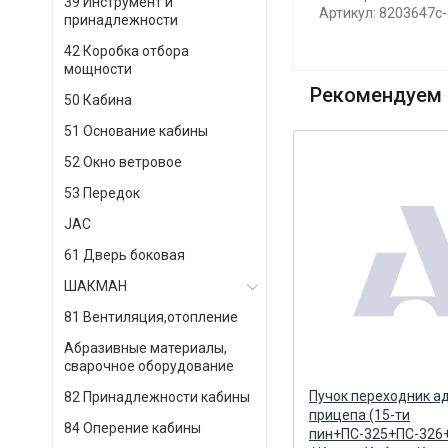
39 Инструмент и
Артикул: 8203647c
принадлежности
42 Коробка отбора
мощности
Рекомендуем 
50 Кабина
51 Основание кабины
52 Окно ветровое
53 Передок
JAC
61 Дверь боковая
ШАКМАН
81 Вентиляция,отопление
Абразивные материалы,
сварочное оборудование
)
Кабель прицепа ПС-325 (7,5м)
Пучок переходник а
82 Принадлежности кабины
JC-010 Grey (серый) ZTD
прицепа (15-ти
84 Оперение кабины
пин+ПС-325+ПС-326