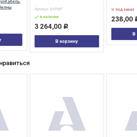
турКабель,
Челны
Артикул:
BVPMP
под заказ
в наличии
238,00
3 264,00
Р
В
у
В корзину
нравиться