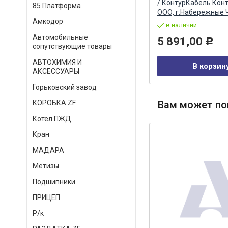
/ КонтурКабель Кон
85 Платформа
ООО, г.Набережные 
Артикул:
54112-3724706
Амкодор
в наличии
в наличии
Автомобильные
5 891,00
1 222,00
Р
Р
сопутствующие товары
АВТОХИМИЯ И
В корзин
В корзину
АКСЕССУАРЫ
Горьковский завод
Вам может по
КОРОБКА ZF
Котел ПЖД
Кран
МАДАРА
Метизы
Подшипники
ПРИЦЕП
Р/к