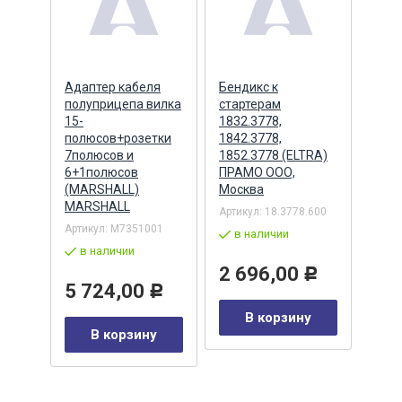
ера
Адаптер кабеля
Бендикс к
Бенд
полуприцепа вилка
стартерам
(БАТ
MSX
15-
1832.3778,
полюсов+розетки
1842.3778,
7полюсов и
1852.3778 (ELTRA)
7
Артик
6+1полюсов
ПРАМО ООО,
5432
(MARSHALL)
Москва
в 
MARSHALL
Артикул:
18.3778.600
Р
Артикул:
M7351001
2 
в наличии
в наличии
у
2 696,00
Р
5 724,00
Р
В корзину
В корзину