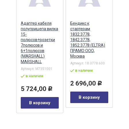
ера
Адаптер кабеля
Бендикс к
Бенд
полуприцепа вилка
стартерам
(БАТ
MSX
15-
1832.3778,
полюсов+розетки
1842.3778,
7полюсов и
1852.3778 (ELTRA)
7
Артик
6+1полюсов
ПРАМО ООО,
5432
(MARSHALL)
Москва
в 
MARSHALL
Артикул:
18.3778.600
Р
Артикул:
M7351001
2 
в наличии
в наличии
у
2 696,00
Р
5 724,00
Р
В корзину
В корзину