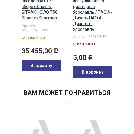
оксида азота в
заглушки блока
мост
9
сборе с блоком
цилиндров
блок
КАМА)
SITRAK HOWO T5G
Ярославль / ПАО А-
(ПА
Shaanxi/Shacman
Дизель ПАО А-
ПАО
Дизель г.
Артикул:
Артик
Ярославль
WG1034121032
2403
Артикул:
252135-П2
в наличии
в 
под заказ
0
35 455,00
51
Р
Р
5,00
Р
у
В корзину
В корзину
ВАМ МОЖЕТ ПОНРАВИТЬСЯ