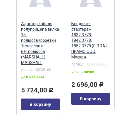
ера
Адаптер кабеля
Бендикс к
Бенд
полуприцепа вилка
стартерам
(БАТ
MSX
15-
1832.3778,
полюсов+розетки
1842.3778,
7полюсов и
1852.3778 (ELTRA)
7
Артик
6+1полюсов
ПРАМО ООО,
5432
(MARSHALL)
Москва
в 
MARSHALL
Артикул:
18.3778.600
Р
Артикул:
M7351001
2 
в наличии
в наличии
у
2 696,00
Р
5 724,00
Р
В корзину
В корзину