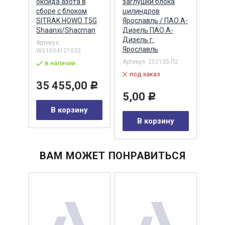
оксида азота в
заглушки блока
без 
)
сборе с блоком
цилиндров
(Аль
SITRAK HOWO T5G
Ярославль / ПАО А-
Альт
Shaanxi/Shacman
Дизель ПАО А-
Артик
Дизель г.
2502
Артикул:
Ярославль
WG1034121032
по
Артикул:
252135-П2
в наличии
00
44
под заказ
35 455,00
Р
5,00
Р
В корзину
у
В корзину
ВАМ МОЖЕТ ПОНРАВИТЬСЯ