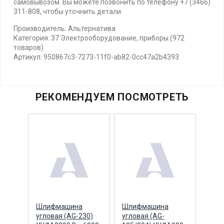
самовывозом. Вы можете позвонить по телефону +7 (3466)
311-808, чтобы уточнить детали.
Производитель: Альтернатива
Категория: 37 Электрооборудование, приборы (972
товаров)
Артикул: 950867c3-7273-11f0-ab82-0cc47a2b4393
РЕКОМЕНДУЕМ ПОСМОТРЕТЬ
15
Шлифмашина
Шлифмашина
Дре
т.
угловая (AG-230)
угловая (AG-
(ES-2