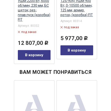
УШМ 2200 Вт; 6000
125/904) УШМ 900
500/
л
об/мин; 230 мм; БС
Вт; 0-10500 об/мин;
25 Н
щеток; рез.;
125 мм; армир.
(кор
плав.пуск (коробка)
ротор; (коробка) FIT
0315)
Артик
FIT
Артикул:
80314
по
Артикул:
80332
под заказ
под заказ
4 
Р
5 977,00
Р
12 807,00
Р
у
В корзину
В корзину
ВАМ МОЖЕТ ПОНРАВИТЬСЯ