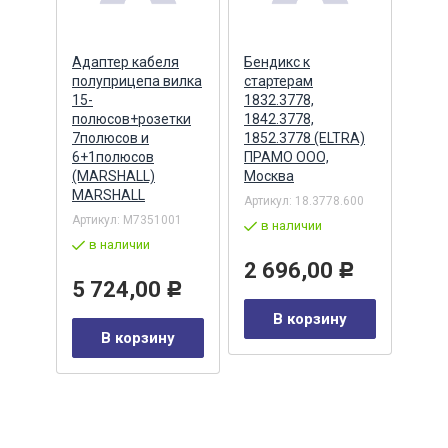
ера
Адаптер кабеля
Бендикс к
Бенд
полуприцепа вилка
стартерам
(БАТ
MSX
15-
1832.3778,
полюсов+розетки
1842.3778,
7полюсов и
1852.3778 (ELTRA)
7
Артик
6+1полюсов
ПРАМО ООО,
5432
(MARSHALL)
Москва
в 
MARSHALL
Артикул:
18.3778.600
Р
Артикул:
M7351001
2 
в наличии
в наличии
у
2 696,00
Р
5 724,00
Р
В корзину
В корзину