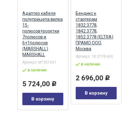
ера
Адаптер кабеля
Бендикс к
Бенд
полуприцепа вилка
стартерам
(БАТ
MSX
15-
1832.3778,
полюсов+розетки
1842.3778,
7полюсов и
1852.3778 (ELTRA)
7
Артик
6+1полюсов
ПРАМО ООО,
5432
(MARSHALL)
Москва
в 
MARSHALL
Артикул:
18.3778.600
Р
Артикул:
M7351001
2 
в наличии
в наличии
у
2 696,00
Р
5 724,00
Р
В корзину
В корзину