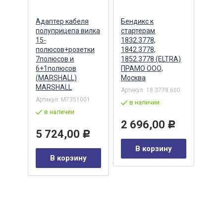
ера
Адаптер кабеля
Бендикс к
Бенд
полуприцепа вилка
стартерам
(БАТ
MSX
15-
1832.3778,
полюсов+розетки
1842.3778,
7полюсов и
1852.3778 (ELTRA)
7
Артик
6+1полюсов
ПРАМО ООО,
5432
(MARSHALL)
Москва
в 
MARSHALL
Артикул:
18.3778.600
Р
Артикул:
M7351001
2 
в наличии
в наличии
у
2 696,00
Р
5 724,00
Р
В корзину
В корзину