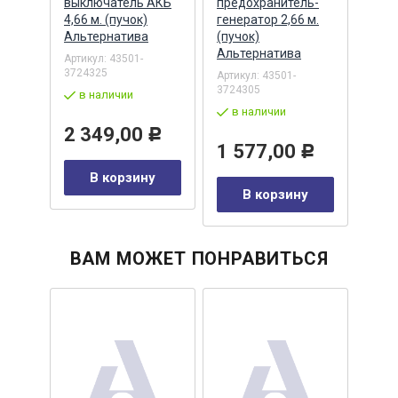
сти
выключатель АКБ
предохранитель-
пров
й
4,66 м. (пучок)
генератор 2,66 м.
гидр
)
Альтернатива
(пучок)
резь
Альтернатива
Альт
Артикул:
43501-
3724325
Артикул:
43501-
Артик
3724305
3724
в наличии
в наличии
по
2 349,00
Р
1 577,00
Р
Р
В корзину
у
В корзину
ВАМ МОЖЕТ ПОНРАВИТЬСЯ