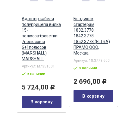
ера
Адаптер кабеля
Бендикс к
Бенд
полуприцепа вилка
стартерам
(БАТ
MSX
15-
1832.3778,
полюсов+розетки
1842.3778,
7полюсов и
1852.3778 (ELTRA)
7
Артик
6+1полюсов
ПРАМО ООО,
5432
(MARSHALL)
Москва
в 
MARSHALL
Артикул:
18.3778.600
Р
Артикул:
M7351001
2 
в наличии
в наличии
у
2 696,00
Р
5 724,00
Р
В корзину
В корзину