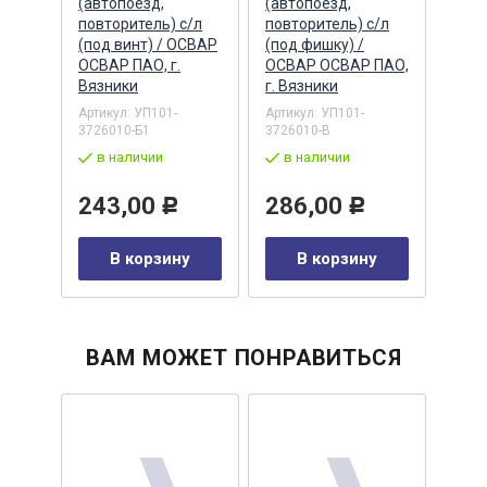
(автопоезд,
(автопоезд,
(авт
повторитель) с/л
повторитель) с/л
повт
(под винт) / ОСВАР
(под фишку) /
(ан.
ОСВАР ПАО, г.
ОСВАР ОСВАР ПАО,
(РУ
Вязники
г. Вязники
Руде
0
Бела
Артикул:
УП101-
Артикул:
УП101-
Руде
3726010-Б1
3726010-В
Артик
в наличии
в наличии
в 
243,00
286,00
Р
Р
у
32
В корзину
В корзину
ВАМ МОЖЕТ ПОНРАВИТЬСЯ