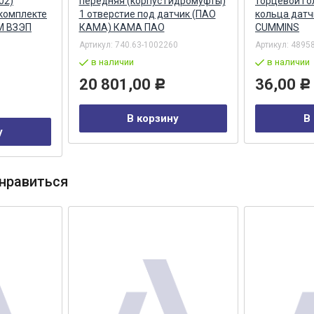
02)
передняя (корпус гидромуфты)
торцевой го
 комплекте
1 отверстие под датчик (ПАО
кольца датч
 М ВЗЭП
КАМА) КАМА ПАО
CUMMINS
Артикул:
740.63-1002260
Артикул:
4895
в наличии
в наличии
20 801,00
36,00
Р
Р
В корзину
В
у
нравиться