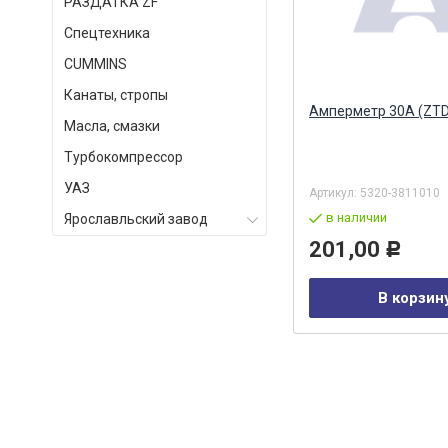
РАЗДАТКА ZF
Спецтехника
СUMMINS
Канаты, стропы
Блок контрольных ламп ПД
Амперметр 30А (ZTD
Масла, смазки
511-3803010 (КАМА)
ООО
Альтернатива
Турбокомпрессор
УАЗ
Артикул:
3803010
Артикул:
5320-3811010
в наличии
в наличии
Ярославльский завод
988,00
201,00
Р
Р
В корзину
В корзин