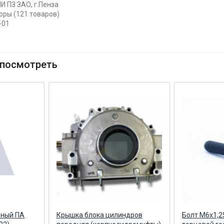
И ПЗ ЗАО, г.Пенза
оры (121 товаров)
-01
посмотреть
нный ПА
Крышка блока цилиндров
Болт М6х1,2