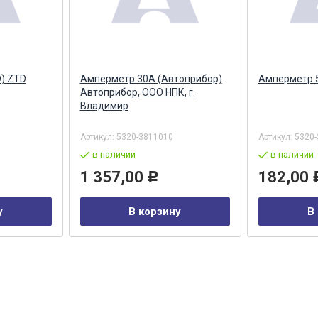
) ZTD
Амперметр 30А (Автоприбор)
Амперметр 
Автоприбор, ООО НПК, г.
Владимир
Артикул:
5320-3811010
Артикул:
5320
в наличии
в наличии
1 357,00
182,00
Р
у
В корзину
В