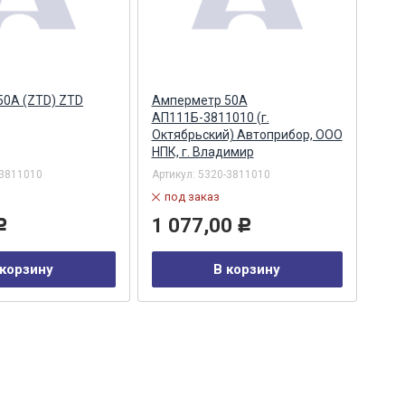
50А (ZTD) ZTD
Амперметр 50А
Бло
АП111Б-3811010 (г.
511
Октябрьский) Автоприбор, ООО
Аль
НПК, г. Владимир
-3811010
Артикул:
5320-3811010
Арти
под заказ
в
1 077,00
98
Р
Р
 корзину
В корзину