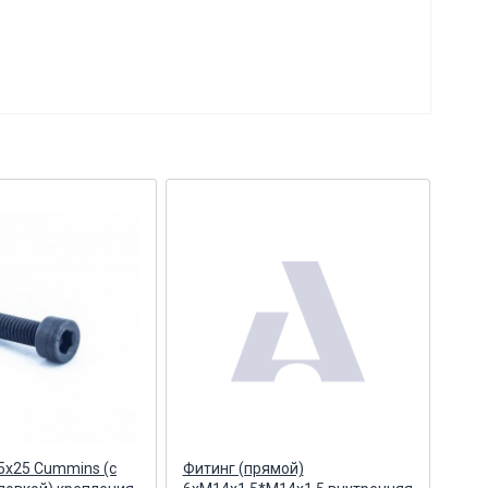
5х25 Cummins (с
Фитинг (прямой)
Кор