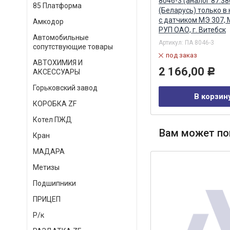
PL270,420 без датчика 1105041
8046-3 (аналог 87.38
85 Платформа
(PRELINE) Альтернатива
(Беларусь) только в
с датчиком МЭ 307,
Амкодор
РУП ОАО, г. Витебск
Артикул:
PL-270/420 (АМ-34-029)
Автомобильные
Артикул:
ПА 8046-3
в наличии
сопутствующие товары
под заказ
260,00
Р
АВТОХИМИЯ И
2 166,00
Р
АКСЕССУАРЫ
В корзину
Горьковский завод
В корзин
КОРОБКА ZF
Котел ПЖД
Вам может по
Кран
МАДАРА
Метизы
Подшипники
ПРИЦЕП
Р/к