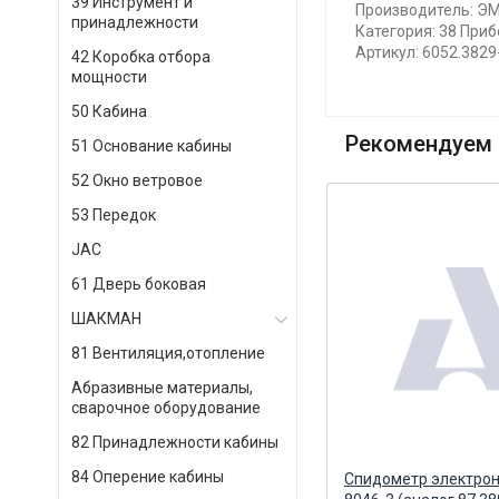
39 Инструмент и
Производитель: ЭМ
принадлежности
Категория: 38 Приб
Артикул: 6052.3829
42 Коробка отбора
мощности
50 Кабина
Рекомендуем 
51 Основание кабины
52 Окно ветровое
53 Передок
JAC
61 Дверь боковая
ШАКМАН
81 Вентиляция,отопление
Абразивные материалы,
сварочное оборудование
82 Принадлежности кабины
84 Оперение кабины
Стакан-отстойник ФГОТ
Спидометр электро