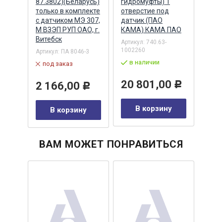
INE)
87.3802)(Беларусь)
гидромуфты) 1
голо
только в комплекте
отверстие под
креп
с датчиком МЭ 307,
датчик (ПАО
датч
420
М ВЗЭП РУП ОАО, г.
КАМА) КАМА ПАО
CUM
Витебск
Артикул:
740.63-
Артик
1002260
Артикул:
ПА 8046-3
в 
в наличии
под заказ
36
20 801,00
2 166,00
Р
Р
у
В корзину
В корзину
ВАМ МОЖЕТ ПОНРАВИТЬСЯ