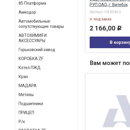
85 Платформа
РУП ОАО, г. Витебск
Артикул:
PL-270/420 (АМ-34-029)
Артикул:
ПА 8046-3
Амкодор
в наличии
под заказ
Автомобильные
260,00
Р
сопутствующие товары
2 166,00
Р
АВТОХИМИЯ И
В корзину
АКСЕССУАРЫ
В корзин
Горьковский завод
КОРОБКА ZF
Вам может по
Котел ПЖД
Кран
МАДАРА
Метизы
Подшипники
ПРИЦЕП
Р/к