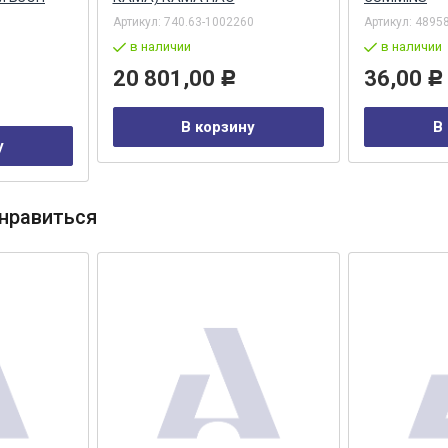
Артикул:
740.63-1002260
Артикул:
4895
в наличии
в наличии
20 801,00
36,00
Р
Р
В корзину
В
у
нравиться