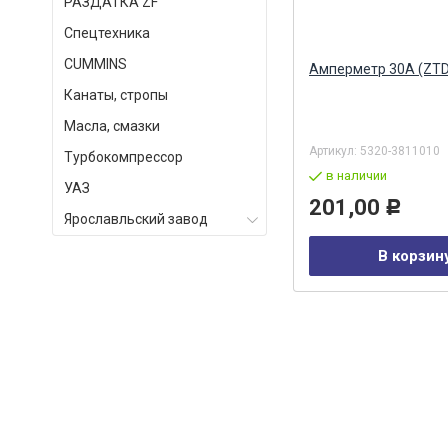
РАЗДАТКА ZF
Спецтехника
СUMMINS
Блок контрольных ламп ПД
Амперметр 30А (ZTD
511-3803010 (КАМА)
Канаты, стропы
ООО
Альтернатива
Масла, смазки
Артикул:
3803010
Артикул:
5320-3811010
Турбокомпрессор
в наличии
в наличии
УАЗ
988,00
201,00
Р
Р
Ярославльский завод
В корзину
В корзин