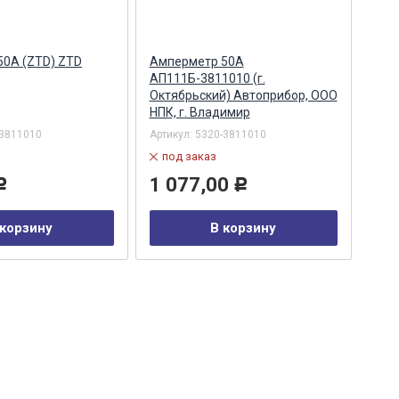
50А (ZTD) ZTD
Амперметр 50А
Бло
АП111Б-3811010 (г.
511
Октябрьский) Автоприбор, ООО
Аль
НПК, г. Владимир
-3811010
Артикул:
5320-3811010
Арти
под заказ
в
1 077,00
98
Р
Р
 корзину
В корзину