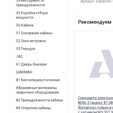
39 Инструмент и
Артикул: 6a8dcc43
принадлежности
42 Коробка отбора
мощности
Рекомендуем 
50 Кабина
51 Основание кабины
52 Окно ветровое
53 Передок
JAC
61 Дверь боковая
ШАКМАН
81 Вентиляция,отопление
Абразивные материалы,
сварочное оборудование
Стакан-отстойник ФГОТ
Спидометр электро
82 Принадлежности кабины
PL270,420 без датчика 1105041
8046-3 (аналог 87.38
(PRELINE) Альтернатива
(Беларусь) только в
84 Оперение кабины
с датчиком МЭ 307,