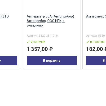
) ZTD
Амперметр 30А (Автоприбор)
Амперметр 
Автоприбор, ООО НПК, г.
Владимир
Артикул:
5320-3811010
Артикул:
5320
в наличии
в наличии
1 357,00
182,00
Р
у
В корзину
В