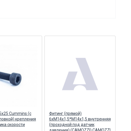
5х25 Cummins (с
Фитинг (прямой)
Кор
ловкой) крепления
6хМ14х1,5*М14х1,5 внутренняя
сбор
ика скорости
(проходной под датчик
дат
давления) (CAMOZZI) CAMOZZI
ПАО