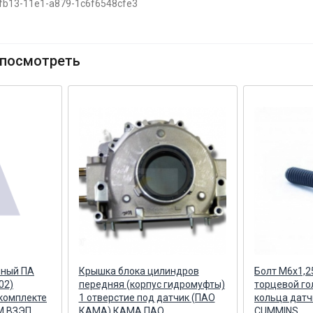
-fb13-11e1-a879-1c6f6548cfe3
посмотреть
нный ПА
Крышка блока цилиндров
Болт М6х1,2
02)
передняя (корпус гидромуфты)
торцевой го
 комплекте
1 отверстие под датчик (ПАО
кольца датч
 М ВЗЭП
КАМА) КАМА ПАО
CUMMINS