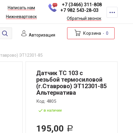
+7 (3466) 311-808
Написать нам
+7 982 543-28-03
Нижневартовск
Обратный звонок
Корзина
0
Авторизация
Ставрово) ЭТ12301-85
Датчик ТС 103 с
резьбой термосиловой
(г.Ставрово) ЭТ12301-85
Альтернатива
Код:
4805
в наличии
195,00
Р