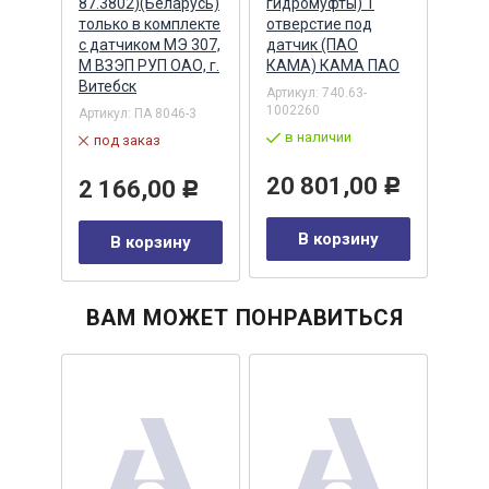
INE)
87.3802)(Беларусь)
гидромуфты) 1
голо
только в комплекте
отверстие под
креп
с датчиком МЭ 307,
датчик (ПАО
датч
420
М ВЗЭП РУП ОАО, г.
КАМА) КАМА ПАО
CUM
Витебск
Артикул:
740.63-
Артик
1002260
Артикул:
ПА 8046-3
в 
в наличии
под заказ
36
20 801,00
2 166,00
Р
Р
у
В корзину
В корзину
ВАМ МОЖЕТ ПОНРАВИТЬСЯ