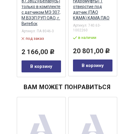
INE)
87.3802)(Беларусь)
гидромуфты) 1
голо
только в комплекте
отверстие под
креп
с датчиком МЭ 307,
датчик (ПАО
датч
420
М ВЗЭП РУП ОАО, г.
КАМА) КАМА ПАО
CUM
Витебск
Артикул:
740.63-
Артик
1002260
Артикул:
ПА 8046-3
в 
в наличии
под заказ
36
20 801,00
2 166,00
Р
Р
у
В корзину
В корзину
ВАМ МОЖЕТ ПОНРАВИТЬСЯ