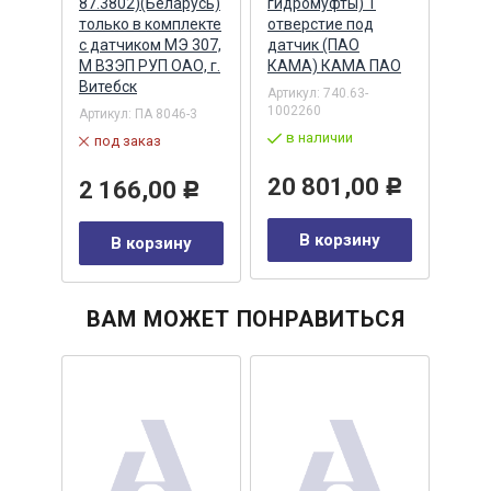
INE)
87.3802)(Беларусь)
гидромуфты) 1
голо
только в комплекте
отверстие под
креп
с датчиком МЭ 307,
датчик (ПАО
датч
420
М ВЗЭП РУП ОАО, г.
КАМА) КАМА ПАО
CUM
Витебск
Артикул:
740.63-
Артик
1002260
Артикул:
ПА 8046-3
в 
в наличии
под заказ
36
20 801,00
2 166,00
Р
Р
у
В корзину
В корзину
ВАМ МОЖЕТ ПОНРАВИТЬСЯ