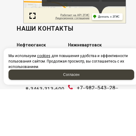
НАШИ КОНТАКТЫ
Нефтеюганск
Нижневартовск
Мы используем
cookies
для повышения удобства и эффективности
г. Нефтеюганск, ул.
​г. Нижневартовск, ул.
пользования сайтом. Продолжая просмотр, вы соглашаетесь с их
Сургутская,
Интернациональная,
использованием.
стр.18/11
5/П ст5
Согласен
Посмотреть на карте
+7982-570-28-73
+7‒982‒543‒28‒
8-3463-313-600
03
Ежедневно с 08:00
+7 (3466) 311‒
до 20:00
808
E-mail:
info@aac86.ru
Ежедневно с 08:00
до 20:00