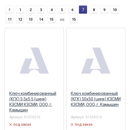
1
2
3
4
5
6
7
8
9
10
11
12
13
14
15
из
15
Ключ комбинированный
Ключ комбинированный
(КГК) 5,5х5,5 (цинк)
(КГК) 50х50 (цинк) КЗСМИ
КЗСМИ КЗСМИ, ООО, г.
КЗСМИ, ООО, г. Камышин
Камышин
Артикул:
51570210
Артикул:
51559210
под заказ
под заказ