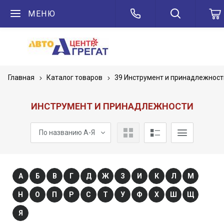
МЕНЮ
Главная
Каталог товаров
39 Инструмент и принадлежност
ИНСТРУМЕНТ И ПРИНАДЛЕЖНОСТИ
По названию А-Я
А
Б
В
Г
Д
Ж
З
И
К
Л
М
Н
О
П
Р
С
Т
У
Ф
Х
Ш
Щ
Я