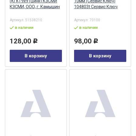
(КГК) 9х9 (цинк) КЗСМИ
10мм (Сервис Ключ)
КЗСМИ, ООО, г. Камышин
104803t Сервис Ключ
Артикул:
51538210
Артикул:
70100
в наличии
в наличии
128,00
98,00
Р
Р
В корзину
В корзину