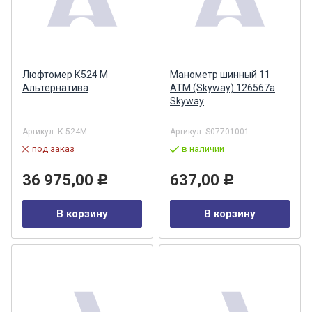
Люфтомер К524 М
Манометр шинный 11
Альтернатива
ATM (Skyway) 126567a
Skyway
Артикул:
К-524М
Артикул:
S07701001
под заказ
в наличии
36 975,00
637,00
Р
Р
В корзину
В корзину