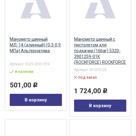
Манометр шинный
Манометр шинный с
МД-14 (длинный) (0,3-0,9
пистолетом для
МПа) Альтернатива
подкачки (16bar) 5320-
3901259-01К
(ROCKFORCE) ROCKFORCE
Артикул:
5320-3901259
Артикул:
RF-STG-29
в наличии
под заказ
501,00
Р
1 724,00
Р
В корзину
В корзину