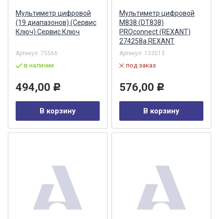
Мультиметр цифровой
Мультиметр цифровой
(19 диапазонов) (Сервис
M838 (DT838)
Ключ) Сервис Ключ
PROconnect (REXANT)
274258a REXANT
Артикул:
75566
Артикул:
133013
в наличии
под заказ
494,00
576,00
Р
Р
В корзину
В корзину