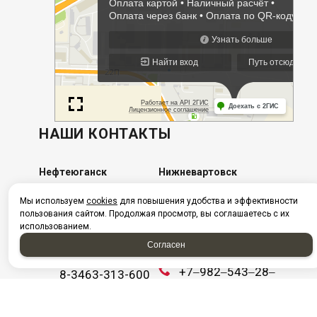
НАШИ КОНТАКТЫ
Нефтеюганск
Нижневартовск
г. Нефтеюганск, ул.
​г. Нижневартовск, ул.
Мы используем
cookies
для повышения удобства и эффективности
пользования сайтом. Продолжая просмотр, вы соглашаетесь с их
Сургутская,
Интернациональная,
использованием.
стр.18/11
5/П ст5
Посмотреть на карте
Согласен
+7982-570-28-73
+7‒982‒543‒28‒
8-3463-313-600
03
Ежедневно с 08:00
+7 (3466) 311‒