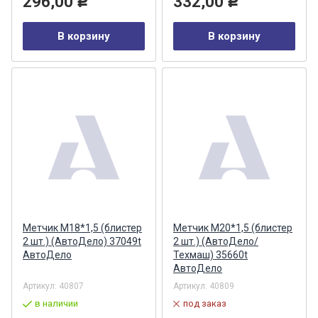
296,00
332,00
Р
Р
В корзину
В корзину
Метчик М18*1,5 (блистер
Метчик М20*1,5 (блистер
2 шт.) (АвтоДело) 37049t
2 шт.) (АвтоДело/
АвтоДело
Техмаш) 35660t
АвтоДело
Артикул:
40807
Артикул:
40809
в наличии
под заказ