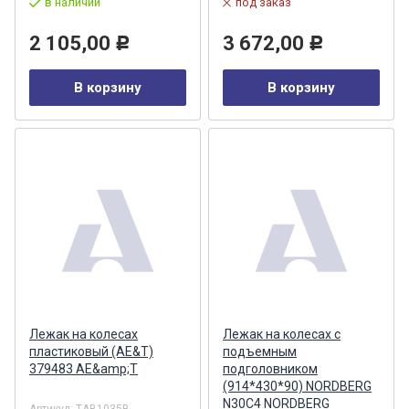
в наличии
под заказ
2 105,00
3 672,00
Р
Р
В корзину
В корзину
Лежак на колесах
Лежак на колесах с
пластиковый (AE&T)
подъемным
379483 AE&amp;T
подголовником
(914*430*90) NORDBERG
N30C4 NORDBERG