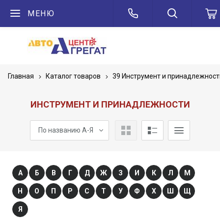
МЕНЮ
Главная
Каталог товаров
39 Инструмент и принадлежност
ИНСТРУМЕНТ И ПРИНАДЛЕЖНОСТИ
По названию А-Я
А
Б
В
Г
Д
Ж
З
И
К
Л
М
Н
О
П
Р
С
Т
У
Ф
Х
Ш
Щ
Я