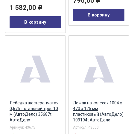
796,00
Р
1 582,00
Р
В корзину
В корзину
Лебедка шестеренчатая
Лежак на колесах 1004 х
0,675 т стальной трос 10
470 х 125 мм
м (АвтоДело) 35687t
пластиковый (АвтоДело)
АвтоДело
109194t АвтоДело
Артикул:
43675
Артикул:
43000