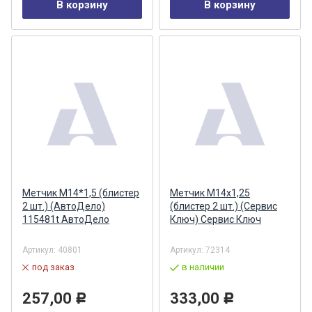
В корзину
В корзину
Метчик М14*1,5 (блистер
Метчик М14x1,25
2 шт.) (АвтоДело)
(блистер 2 шт.) (Сервис
115481t АвтоДело
Ключ) Сервис Ключ
Артикул:
40801
Артикул:
72314
под заказ
в наличии
257,00
333,00
Р
Р