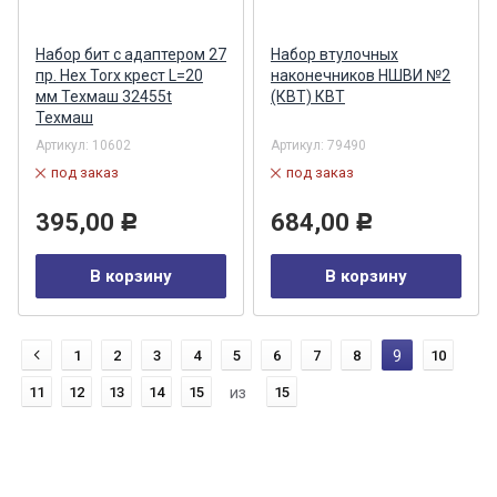
Набор бит с адаптером 27
Набор втулочных
пр. Hex Torx крест L=20
наконечников НШВИ №2
мм Техмаш 32455t
(КВТ) КВТ
Техмаш
Артикул:
10602
Артикул:
79490
под заказ
под заказ
395,00
684,00
Р
Р
В корзину
В корзину
1
2
3
4
5
6
7
8
9
10
11
12
13
14
15
из
15