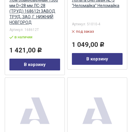
Лом обыкновенный 1300
Лопата снеговая NL-3
мм D=28 мм ЛС-28
"Неломайка" Неломайка
(ТРУД) 168612t ЗАВОД
ТРУД, ЗАО, Г. НИЖНИЙ
НОВГОРОД
Артикул:
51010-4
Артикул:
168612T
под заказ
в наличии
1 049,00
Р
1 421,00
Р
В корзину
В корзину