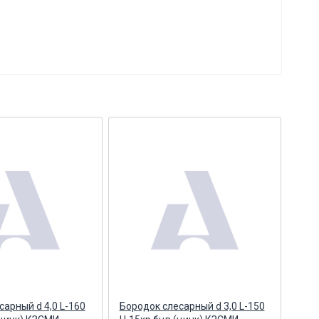
сарный d 4,0 L-160
Бородок слесарный d 3,0 L-150
Кер