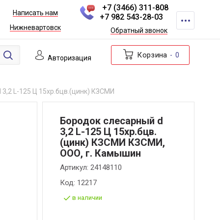
+7 (3466) 311-808
Написать нам
+7 982 543-28-03
Нижневартовск
Обратный звонок
Корзина
0
Авторизация
 3,2 L-125 Ц 15хр.бцв.(цинк) КЗСМИ
Бородок слесарный d
3,2 L-125 Ц 15хр.бцв.
(цинк) КЗСМИ КЗСМИ,
ООО, г. Камышин
Артикул:
24148110
Код:
12217
в наличии