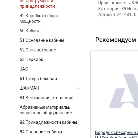
39 Инструмент и
Производитель: КЗ
принадлежности
Категория: 39 Инс
Артикул: 24148110
42 Коробка отбора
мощности
50 Кабина
Рекомендуем 
51 Основание кабины
52 Окно ветровое
53 Передок
JAC
61 Дверь боковая
ШАКМАН
81 Вентиляция,отопление
Абразивные материалы,
сварочное оборудование
82 Принадлежности кабины
84 Оперение кабины
а
Вкладыши Р02 (0,75) шатун
Бородок слесарный d