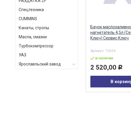
РАЗДАТКА ZF
Спецтехника
СUMMINS
Бокорезы 160 мм (АВТОДЕЛО)
Бачок маслозаливн
Канаты, стропы
10
14162t АвтоДело
нагнетатель 4,5л (С
Масла, смазки
ал
Ключ) Сервис Ключ
Турбокомпрессор
Артикул:
30116
Артикул:
70654
УАЗ
под заказ
в наличии
Ярославльский завод
337,00
2 520,00
Р
Р
В корзину
В корзин