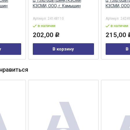
ЗСМИ
Ц 15хр.бцв.(цинк) КЗСМИ
Ц 15хр.бцв.
ышин
КЗСМИ, ООО, г. Камышин
КЗСМИ, ООО,
Артикул:
24148110
Артикул:
2424
в наличии
в наличии
202,00
215,00
Р
у
В корзину
В
нравиться