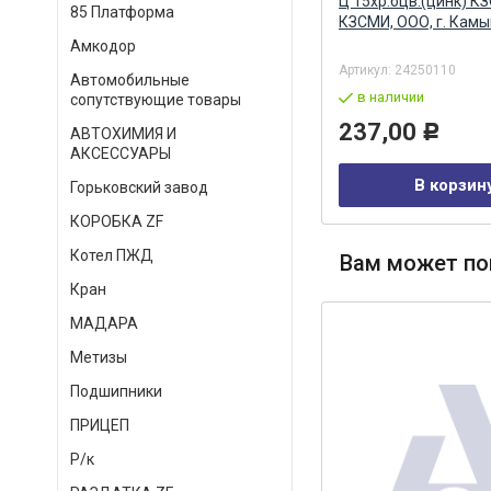
(ДЗВ) ДЗВ ООО, г.
Ц 15хр.бцв.(цинк) К
85 Платформа
Димитровград
КЗСМИ, ООО, г. Кам
Амкодор
Артикул:
740.60Д-1000104-Р02
Артикул:
24250110
Автомобильные
в наличии
в наличии
сопутствующие товары
4 125,00
237,00
Р
Р
АВТОХИМИЯ И
АКСЕССУАРЫ
В корзину
В корзин
Горьковский завод
КОРОБКА ZF
Котел ПЖД
Вам может по
Кран
МАДАРА
Метизы
Подшипники
ПРИЦЕП
Р/к