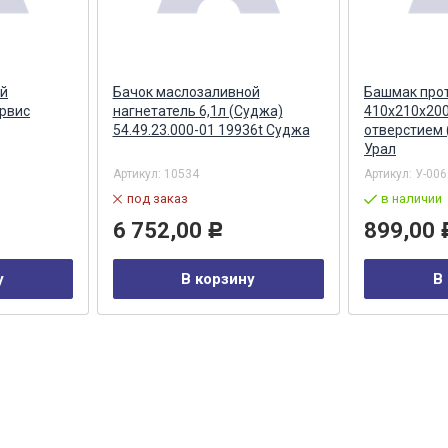
ой
Бачок маслозаливной
Башмак про
ервис
нагнетатель 6,1л (Суджа)
410х210х200
54.49.23.000-01 19936t Суджа
отверстием 
Урал
Артикул:
10534
Артикул:
У-006
под заказ
в наличии
6 752,00
899,00
Р
у
В корзину
В