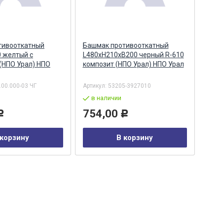
тивооткатный
Башмак противооткатный
Бок
 желтый с
L480хH210хB200 черный R-610
141
(НПО Урал) НПО
композит (НПО Урал) НПО Урал
.00.000-03 ЧГ
Артикул:
53205-3927010
Арти
в наличии
по
754,00
33
Р
Р
 корзину
В корзину