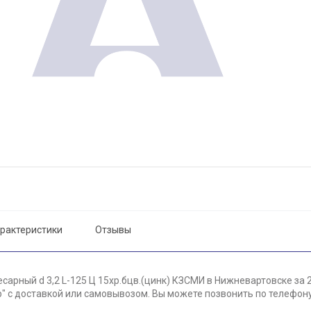
рактеристики
Отзывы
сарный d 3,2 L-125 Ц 15хр.бцв.(цинк) КЗСМИ в Нижневартовске за 
 с доставкой или самовывозом. Вы можете позвонить по телефону 