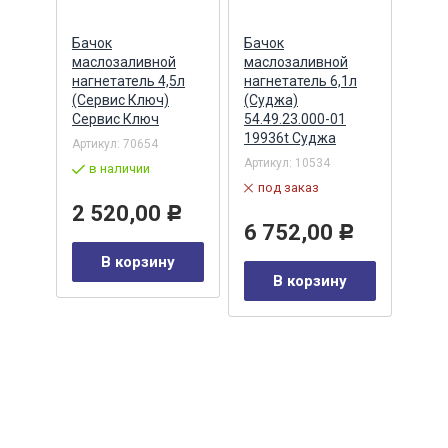
мм
Бачок
Бачок
Баш
маслозаливной
маслозаливной
прот
ело
нагнетатель 4,5л
нагнетатель 6,1л
410х
(Сервис Ключ)
(Суджа)
желт
Сервис Ключ
54.49.23.000-01
отве
19936t Суджа
Урал
Артикул:
70654
Артикул:
10534
Артик
в наличии
03 ЧГ
под заказ
в 
2 520,00
Р
6 752,00
Р
у
89
В корзину
В корзину