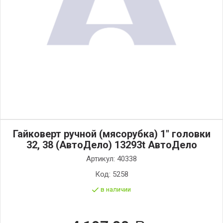
Гайковерт ручной (мясорубка) 1" головки
32, 38 (АвтоДело) 13293t АвтоДело
Артикул:
40338
Код:
5258
в наличии