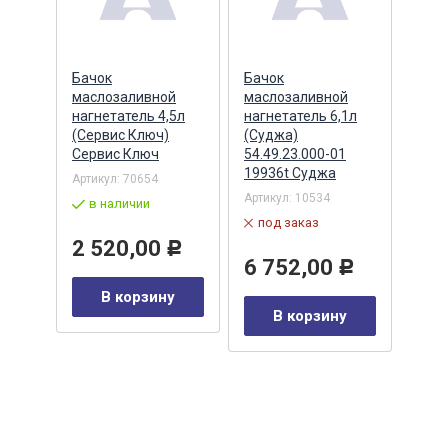
мм
Бачок
Бачок
Баш
маслозаливной
маслозаливной
прот
ело
нагнетатель 4,5л
нагнетатель 6,1л
410х
(Сервис Ключ)
(Суджа)
желт
Сервис Ключ
54.49.23.000-01
отве
19936t Суджа
Урал
Артикул:
70654
Артикул:
10534
Артик
в наличии
03 ЧГ
под заказ
в 
2 520,00
Р
6 752,00
Р
у
89
В корзину
В корзину