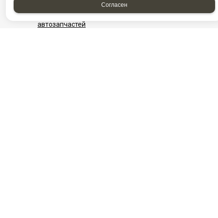
Согласен
Фотографии компании
Найти проезд до Автоагрегатцентр, магазин
автозапчастей
НАШИ КОНТАКТЫ
Нефтеюганск
Нижневартовск
г. Нефтеюганск, ул.
​г. Нижневартовск, ул.
Сургутская,
Интернациональная,
стр.18/11
5/П ст5
Посмотреть на карте
+7982-570-28-73
+7‒982‒543‒28‒
8-3463-313-600
03
Ежедневно с 08:00
+7 (3466) 311‒
до 20:00
808
E-mail:
info@aac86.ru
Ежедневно с 08:00
до 20:00
E-mail:
info@aac86.ru