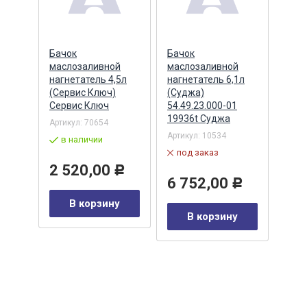
мм
Бачок
Бачок
Баш
маслозаливной
маслозаливной
прот
ело
нагнетатель 4,5л
нагнетатель 6,1л
410х
(Сервис Ключ)
(Суджа)
желт
Сервис Ключ
54.49.23.000-01
отве
19936t Суджа
Урал
Артикул:
70654
Артикул:
10534
Артик
в наличии
03 ЧГ
под заказ
в 
2 520,00
Р
6 752,00
Р
у
89
В корзину
В корзину