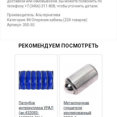
доставкой или самовывозом. Вы можете позвонить по
телефону +7 (3466) 311-808, чтобы уточнить детали.
Производитель: Альтернатива
Категория: 84 Оперение кабины (224 товаров)
Артикул: 350-50
РЕКОМЕНДУЕМ ПОСМОТРЕТЬ
ая
Патрубок
Металлорукав
6 ли
ензин
интеркуллера УРАЛ
глушителя
ресс
6-28)
(ан.4320Я3-
изолированный
КАМА