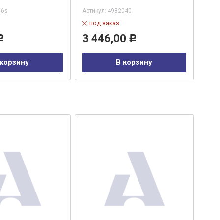
56s
Артикул:
4982040
по
под заказ
4 
3 446,00
Р
Р
 корзину
В корзину