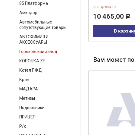
85 Платформа
Артикул:
SZ084686
под заказ
Амкодор
под заказ
10 465,00
Р
Автомобильные
сопутствующие товары
В корзину
В корзин
АВТОХИМИЯ И
АКСЕССУАРЫ
Горьковский завод
Вам может по
КОРОБКА ZF
Котел ПЖД
Кран
МАДАРА
Метизы
Подшипники
ПРИЦЕП
Р/к