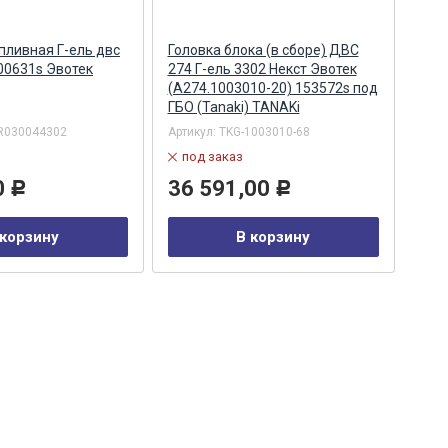
пливная Г-ель двс
Головка блока (в сборе) ДВС
Кол
00631s Эвотек
274 Г-ель 3302 Некст Эвотек
402 
(A274.1003010-20) 153572s под
ГБО (Tanaki) TANAKi
R030044302
Артикул:
TKG-1003010-68
Арти
под заказ
по
0
36 591,00
20
Р
Р
 корзину
В корзину