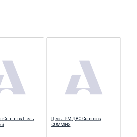
с Cummins Г-ель
Цепь ГРМ ДВС Cummins
Цеп
NS
CUMMINS
(6м