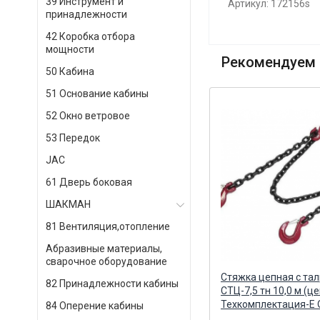
39 Инструмент и
Артикул: 172156s
принадлежности
42 Коробка отбора
мощности
Рекомендуем 
50 Кабина
51 Основание кабины
52 Окно ветровое
53 Передок
JAC
61 Дверь боковая
ШАКМАН
81 Вентиляция,отопление
Абразивные материалы,
сварочное оборудование
Цепь крепежная 8-КЦ10-6,3
Стяжка цепная с та
82 Принадлежности кабины
(6м) / HITCH HITCH
СТЦ-7,5 тн 10,0 м (ц
Техкомплектация-Е
84 Оперение кабины