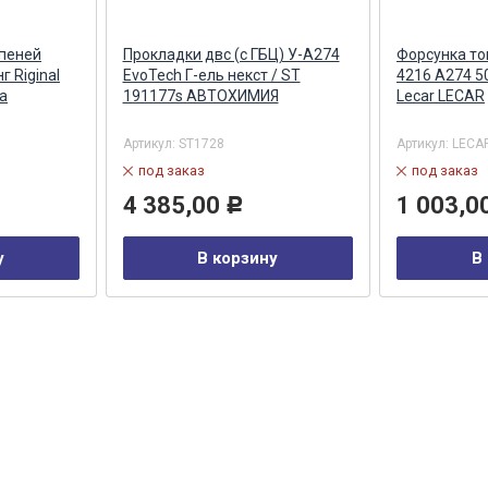
упеней
Прокладки двс (с ГБЦ) У-А274
Форсунка то
г Riginal
EvoTech Г-ель некст / ST
4216 А274 5
а
191177s АВТОХИМИЯ
Lecar LECAR
Артикул:
ST1728
Артикул:
LECA
под заказ
под заказ
4 385,00
1 003,0
Р
у
В корзину
В