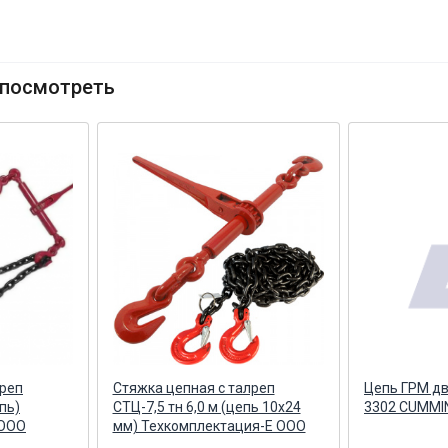
посмотреть
лреп
Стяжка цепная с талреп
Цепь ГРМ дв
епь)
СТЦ-7,5 тн 6,0 м (цепь 10х24
3302 CUMMI
 ООО
мм) Техкомплектация-Е ООО