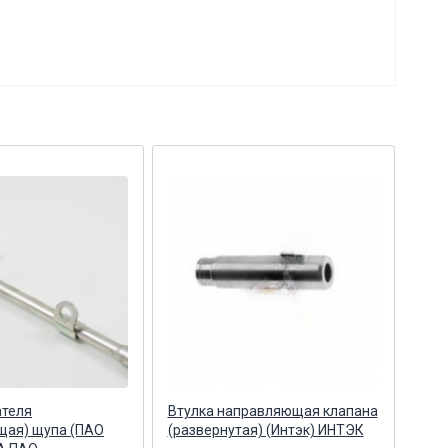
ателя
Втулка направляющая клапана
Вту
щая) щупа (ПАО
(развернутая) (Интэк) ИНТЭК
(ПА