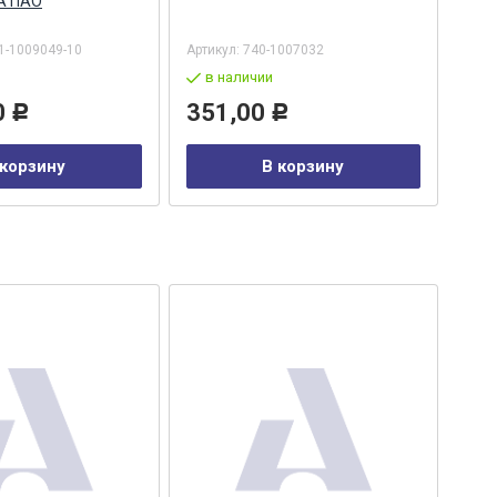
А ПАО
1-1009049-10
Артикул:
740-1007032
Арти
в наличии
в
0
351,00
45
Р
Р
 корзину
В корзину