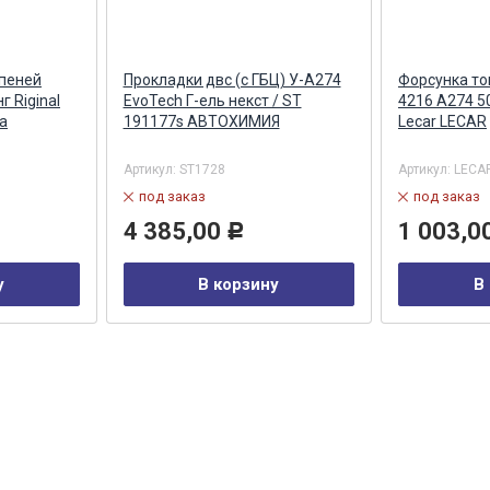
упеней
Прокладки двс (с ГБЦ) У-А274
Форсунка то
г Riginal
EvoTech Г-ель некст / ST
4216 А274 5
а
191177s АВТОХИМИЯ
Lecar LECAR
Артикул:
ST1728
Артикул:
LECA
под заказ
под заказ
4 385,00
1 003,0
Р
у
В корзину
В