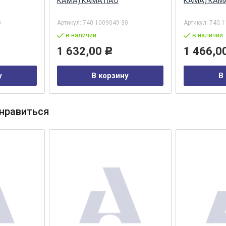
КАМА) КАМА ПАО
КАМА) КАМ
0
Артикул:
740-1009049-30
Артикул:
740.1
в наличии
в наличии
1 632,00
1 466,0
Р
у
В корзину
В
нравиться