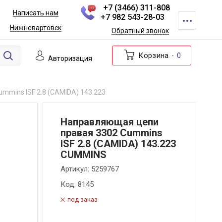
+7 (3466) 311-808
Написать нам
+7 982 543-28-03
Нижневартовск
Обратный звонок
Корзина
0
Авторизация
mmins ISF 2.8 (CAMIDA) 143.223
Направляющая цепи
правая 3302 Cummins
ISF 2.8 (CAMIDA) 143.223
CUMMINS
Артикул:
5259767
Код:
8145
под заказ