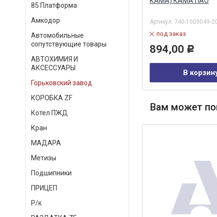
143.223 CUMMINS
КАМА) КАМА ПАО
85 Платформа
Амкодор
Артикул:
5259767
Артикул:
740-1009049-2
под заказ
под заказ
Автомобильные
сопутствующие товары
391,00
894,00
Р
Р
АВТОХИМИЯ И
АКСЕССУАРЫ
В корзину
В корзин
Горьковский завод
КОРОБКА ZF
Вам может по
Котел ПЖД
Кран
МАДАРА
Метизы
Подшипники
ПРИЦЕП
Р/к