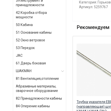
39 Инструмент и
Категория: Горьков
принадлежности
Артикул: 5259767
42 Коробка отбора
мощности
50 Кабина
Рекомендуем 
51 Основание кабины
52 Окно ветровое
53 Передок
JAC
61 Дверь боковая
ШАКМАН
81 Вентиляция,отопление
Абразивные материалы,
сварочное оборудование
82 Принадлежности кабины
си
Направляющая цепи правая
Трубка указателя Е
84 Оперение кабины
3302 Cummins ISF 2.8 (CAMIDA)
(направляющая) щу