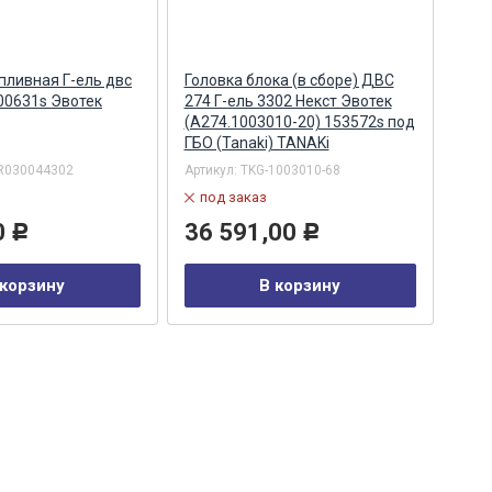
пливная Г-ель двс
Головка блока (в сборе) ДВС
Кол
00631s Эвотек
274 Г-ель 3302 Некст Эвотек
402 
(A274.1003010-20) 153572s под
ГБО (Tanaki) TANAKi
R030044302
Артикул:
TKG-1003010-68
Арти
под заказ
по
0
36 591,00
20
Р
Р
 корзину
В корзину