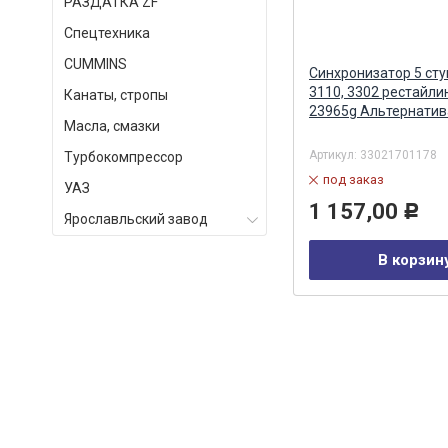
РАЗДАТКА ZF
Спецтехника
СUMMINS
Кольца осевого смещения двс
Синхронизатор 5 ст
402 2шт. Г-ель Альтернатива
3110, 3302 рестайлин
Канаты, стропы
под
23965g Альтернатив
Масла, смазки
Артикул:
4021-1005183/84
Артикул:
33021701178
Турбокомпрессор
под заказ
под заказ
УАЗ
204,00
1 157,00
Р
Р
Ярославльский завод
В корзину
В корзин