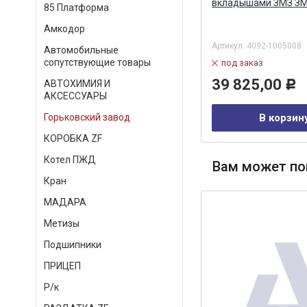
стандарт (CUMMINS ISBe, ISDe,
вкладышами ЗМЗ З
85 Платформа
4BT3.9) CUMMINS
Амкодор
Артикул:
3969562
Артикул:
4092-1005008
Автомобильные
сопутствующие товары
под заказ
под заказ
144,00
39 825,00
АВТОХИМИЯ И
Р
Р
АКСЕССУАРЫ
В корзину
В корзин
Горьковский завод
КОРОБКА ZF
Котел ПЖД
Вам может по
Кран
МАДАРА
Метизы
Подшипники
ПРИЦЕП
Р/к