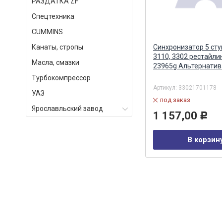
РАЗДАТКА ZF
Спецтехника
СUMMINS
Кольца осевого смещения двс
Канаты, стропы
Синхронизатор 5 ст
402 2шт. Г-ель Альтернатива
3110, 3302 рестайлин
Масла, смазки
под
23965g Альтернатив
Турбокомпрессор
Артикул:
4021-1005183/84
Артикул:
33021701178
УАЗ
под заказ
под заказ
Ярославльский завод
204,00
1 157,00
Р
Р
В корзину
В корзин