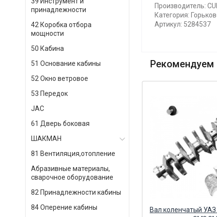
39 Инструмент и
Производитель: C
принадлежности
Категория: Горьков
Артикул: 5284537
42 Коробка отбора
мощности
50 Кабина
Рекомендуем 
51 Основание кабины
52 Окно ветровое
53 Передок
JAC
61 Дверь боковая
ШАКМАН
81 Вентиляция,отопление
Абразивные материалы,
сварочное оборудование
82 Принадлежности кабины
84 Оперение кабины
-1
Вкладыш шатунный верхний
Вал коленчатый УАЗ 