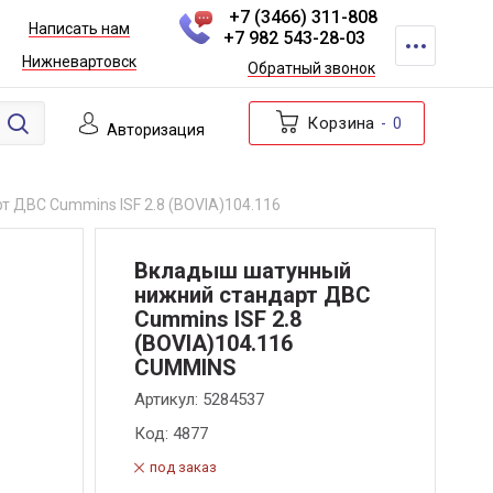
+7 (3466) 311-808
Написать нам
+7 982 543-28-03
Нижневартовск
Обратный звонок
Корзина
0
Авторизация
 ДВС Cummins ISF 2.8 (BOVIA)104.116
Вкладыш шатунный
нижний стандарт ДВС
Cummins ISF 2.8
(BOVIA)104.116
CUMMINS
Артикул:
5284537
Код:
4877
под заказ