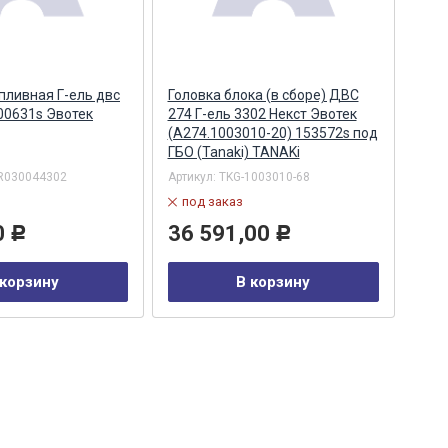
пливная Г-ель двс
Головка блока (в сборе) ДВС
Кол
00631s Эвотек
274 Г-ель 3302 Некст Эвотек
402 
(A274.1003010-20) 153572s под
ГБО (Tanaki) TANAKi
R030044302
Артикул:
TKG-1003010-68
Арти
под заказ
по
0
36 591,00
20
Р
Р
 корзину
В корзину