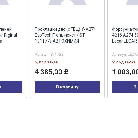
упеней
Прокладки двс (с ГБЦ) У-А274
Форсунка то
г Riginal
EvoTech Г-ель некст / ST
4216 А274 5
а
191177s АВТОХИМИЯ
Lecar LECAR
Артикул:
ST1728
Артикул:
LECA
под заказ
под заказ
4 385,00
1 003,0
Р
у
В корзину
В