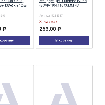
69562+4893693)
стандарт ДВС Cummins ISF 2.8
стан
e, ISDe) к-т 12 шт
(BOVIA)104.116 CUMMINS
Аль
3693
Артикул:
5284537
Арти
под заказ
по
0
253,00
14
Р
Р
 корзину
В корзину