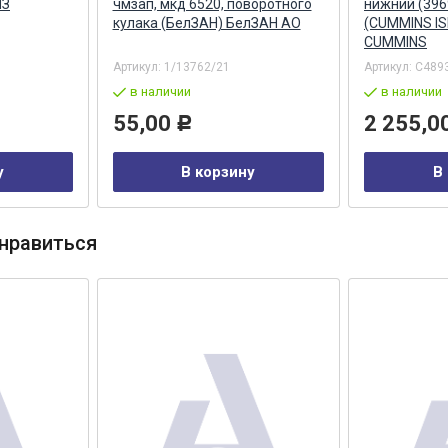
МЗ
чмзап, мкд 6520, поворотного
нижний (39
кулака (БелЗАН) БелЗАН АО
(CUMMINS ISB
CUMMINS
Артикул:
1/13762/21
Артикул:
С489
в наличии
в наличии
55,00
2 255,0
Р
у
В корзину
В
нравиться