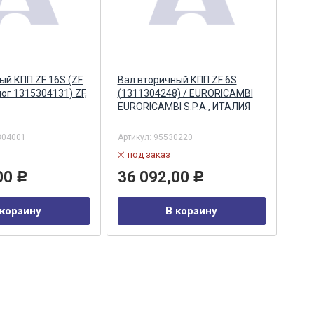
ый КПП ZF 16S (ZF
Вал вторичный КПП ZF 6S
Вал 
ог 1315304131) ZF,
(1311304248) / EURORICAMBI
ZF,
EURORICAMBI S.P.A., ИТАЛИЯ
304001
Артикул:
95530220
Арти
под заказ
в
00
36 092,00
20
Р
Р
 корзину
В корзину