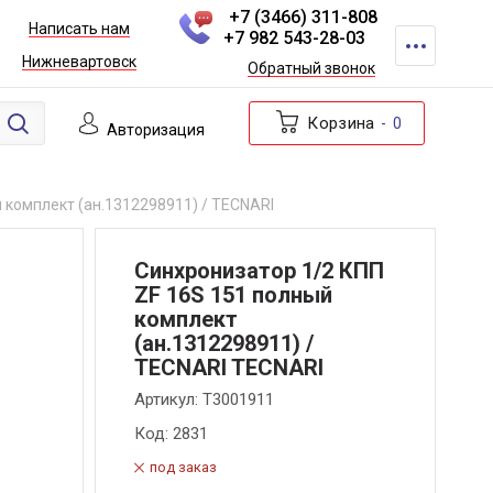
+7 (3466) 311-808
Написать нам
+7 982 543-28-03
Нижневартовск
Обратный звонок
Корзина
0
Авторизация
 комплект (ан.1312298911) / TECNARI
Синхронизатор 1/2 КПП
ZF 16S 151 полный
комплект
(ан.1312298911) /
TECNARI TECNARI
Артикул:
T3001911
Код:
2831
под заказ