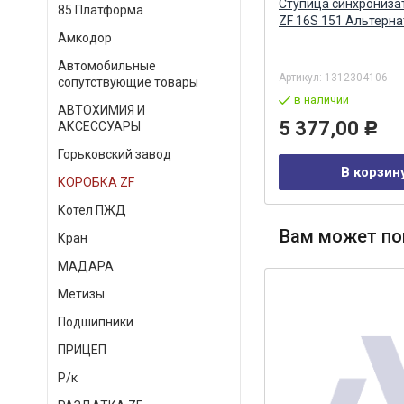
Кольцо синхронизатора КПП ZF
Ступица синхрониза
85 Платформа
S
9S1310 (TAS) Т20716 TAS s.r.l.,
ZF 16S 151 Альтерн
Италия
Амкодор
Автомобильные
Артикул:
1324304011
Артикул:
1312304106
сопутствующие товары
под заказ
в наличии
АВТОХИМИЯ И
5 244,00
5 377,00
АКСЕССУАРЫ
Р
Р
Горьковский завод
В корзину
В корзин
КОРОБКА ZF
Котел ПЖД
Вам может по
Кран
МАДАРА
Метизы
Подшипники
ПРИЦЕП
Р/к