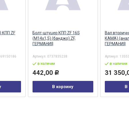
) КПП ZF
Болт-штуцер КПП ZF 16S
Вал вторичн
(М14х1,5) (банджо) ZF,
КАМА) (анал
ГЕРМАНИЯ
ГЕРМАНИЯ
769150186
Артикул:
0737835238
Артикул:
1355
в наличии
в наличии
442,00
31 350,
Р
у
В корзину
В