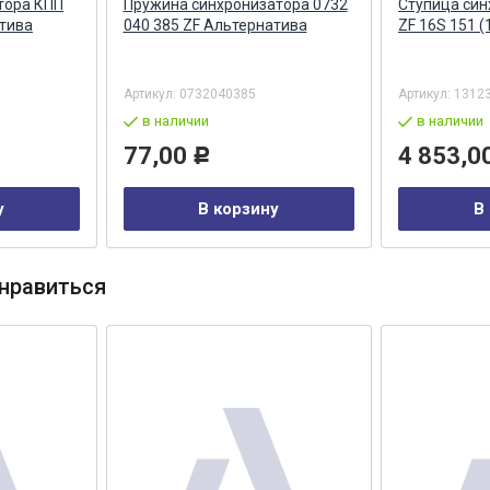
тора КПП
Пружина синхронизатора 0732
Ступица син
атива
040 385 ZF Альтернатива
ZF 16S 151 
Артикул:
0732040385
Артикул:
1312
в наличии
в наличии
77,00
4 853,0
Р
у
В корзину
В
нравиться