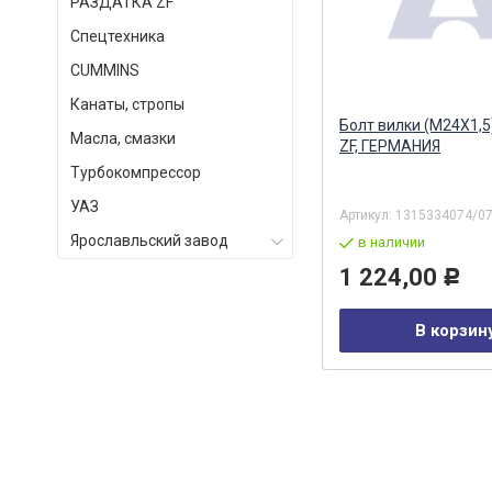
РАЗДАТКА ZF
Спецтехника
СUMMINS
Канаты, стропы
Вал вторичный КПП ZF 9S / ZF
Болт вилки (М24Х1,5
Масла, смазки
ZF, ГЕРМАНИЯ
ZF, ГЕРМАНИЯ
Турбокомпрессор
УАЗ
Артикул:
1324304005/1324304081
Артикул:
1315334074/0
Ярославльский завод
в наличии
в наличии
20 857,00
1 224,00
Р
Р
В корзину
В корзин