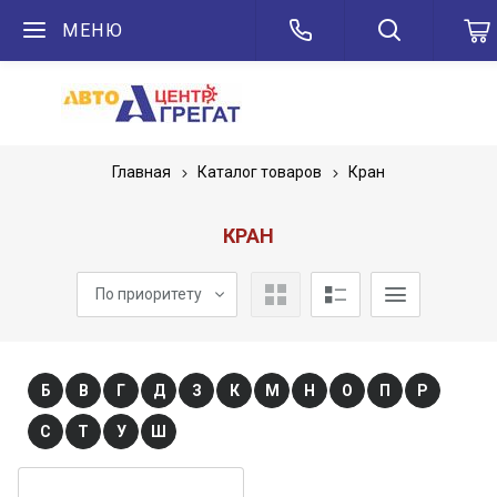
МЕНЮ
Главная
Каталог товаров
Кран
КРАН
По приоритету
Б
В
Г
Д
З
К
М
Н
О
П
Р
С
Т
У
Ш