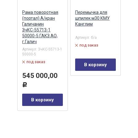
Рама поворотная
Перемычка для
Педа
(портал) А/кран
шпилек м30 КМУ
элек
Галичанин
Канглим
МН1.
ЗчКС-55713-1
(АВ
50000-5 ГАКЗ АО,
РЕЗ
Артикул:
б/а
г.Галич
Артик
под заказ
-01Z
32HB
Артикул:
ЗчКС-55713-1
50000-5
в 
под заказ
В корзину
24
Р
545 000,00
у
Р
В корзину