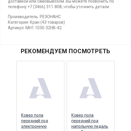
доставкой или самовывозом. Вы можете позвонить по
телефону +7 (3466) 311-808, чтобы уточнить детали.
Производитель: РЕЗОНАНС
Категория: Кран (43 товаров)
Артикул: MH1.1030-32HB-42
РЕКОМЕНДУЕМ ПОСМОТРЕТЬ
Ковер пола
Ковер пола
ГТК 
передний под
передний под
секц
,
электронную
напольную педаль
педа