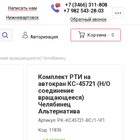
+7 (3466) 311-808
Написать нам
+7 982 543-28-03
Нижневартовск
Обратный звонок
Корзина
0
Авторизация
нение вращающееся) Челябинец
Комплект РТИ на
автокран КС-45721 (Н/О
соединение
вращающееся)
Челябинец
Альтернатива
Артикул:
РК-КС45721-ВС/1-ЧП
Код:
11836
в наличии