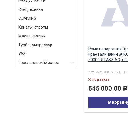
РАЗДАТКА ZF
Спецтехника
СUMMINS
Канаты, стропы
Масла, смазки
Турбокомпрессор
ан
Размыкатель тормоза на
Рама поворотная (по
УАЗ
автокран (Ивановец)
кран Галичанин ЗчК
Альтернатива
50000-5 ГАКЗ АО, г.Г
Ярославльский завод
Артикул:
КС-45717.26.310-01Z
Артикул:
ЗчКС-55713-1 
в наличии
под заказ
4 896,00
545 000,00
Р
Р
В корзину
В корзин