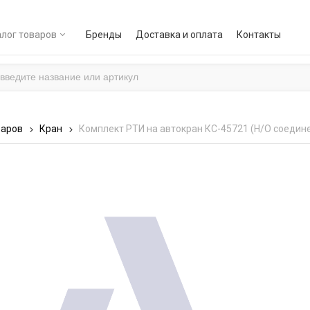
лог товаров
Бренды
Доставка и оплата
Контакты
варов
Кран
Комплект РТИ на автокран КС-45721 (Н/О соеди