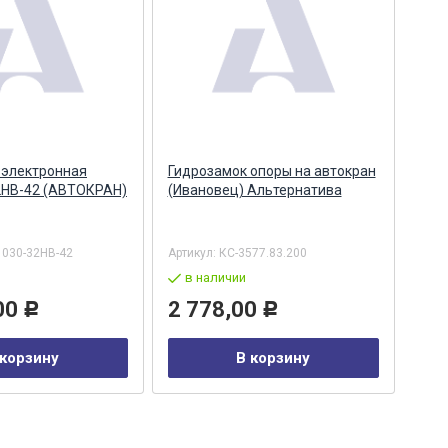
 электронная
Гидрозамок опоры на автокран
Раз
2НВ-42 (АВТОКРАН)
(Ивановец) Альтернатива
авт
Аль
1030-32HB-42
Артикул:
КС-3577.83.200
Арти
в наличии
в
00
2 778,00
4 
Р
Р
 корзину
В корзину