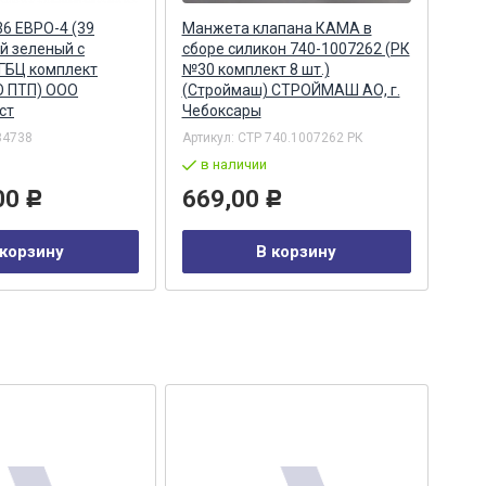
36 ЕВРО-4 (39
Манжета клапана КАМА в
Кры
й зеленый с
сборе силикон 740-1007262 (РК
патр
ГБЦ комплект
№30 комплект 8 шт.)
(Ре
О ПТП) ООО
(Строймаш) СТРОЙМАШ АО, г.
Авт
ст
Чебоксары
Яро
34738
Артикул:
СТР 740.1007262 РК
Арти
в наличии
в
00
669,00
37
Р
Р
 корзину
В корзину