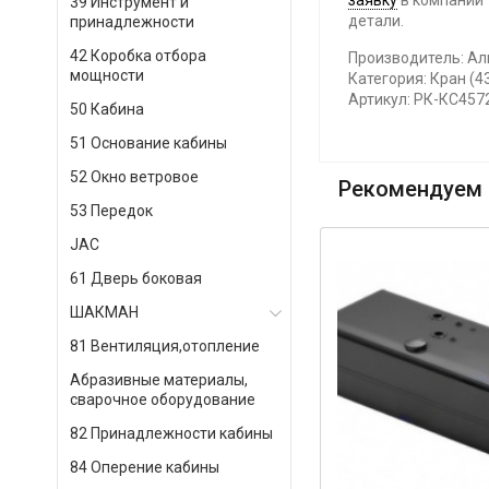
заявку
в компании 
39 Инструмент и
детали.
принадлежности
42 Коробка отбора
Производитель: Ал
мощности
Категория: Кран (4
Артикул: РК-КС457
50 Кабина
51 Основание кабины
52 Окно ветровое
Рекомендуем 
53 Передок
JAC
61 Дверь боковая
ШАКМАН
81 Вентиляция,отопление
Абразивные материалы,
сварочное оборудование
82 Принадлежности кабины
84 Оперение кабины