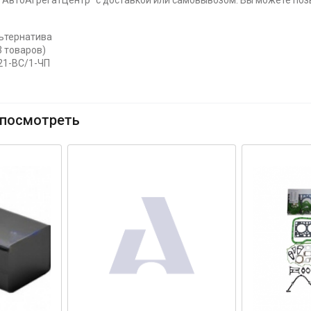
"АвтоАгрегатЦентр" с доставкой или самовывозом. Вы можете позв
ьтернатива
3 товаров)
21-ВС/1-ЧП
посмотреть