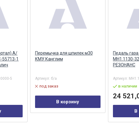
ртал) А/
Перемычка для шпилек м30
Педаль газа
С-55713-1
КМУ Канглим
МН1.1130-3
алич
РЕЗОНАНС
50000-5
Артикул:
б/а
Артикул:
MH1.
под заказ
в наличии
24 521,
В корзину
у
В