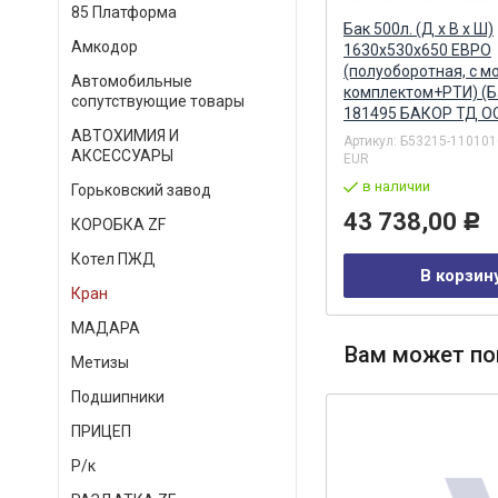
85 Платформа
Синхронизатор 1/2 КПП ZF 16S
Бак 500л. (Д х В х Ш)
Амкодор
т)
151 полный комплект
1630x530x650 ЕВРО
(ан.1312298911) / TECNARI
(полуоборотная, с 
Автомобильные
TECNARI
комплектом+РТИ) (Б
сопутствующие товары
181495 БАКОР ТД О
Артикул:
T3001911
АВТОХИМИЯ И
Артикул:
Б53215-110101
под заказ
АКСЕССУАРЫ
EUR
42 256,00
Р
в наличии
Горьковский завод
43 738,00
Р
КОРОБКА ZF
В корзину
Котел ПЖД
В корзин
Кран
МАДАРА
Вам может по
Метизы
Подшипники
ПРИЦЕП
Р/к