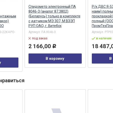
Спидометр электронный ПА
Р/к ДВС Я-5
8046-3 (аналог 87.3802)
наим) полны
монтажным
(Беларусь) только в комплекте
прокладкой 
акор)
с датчиком МЭ 307, М ВЗЭП
полный (ОО
ОО
РУП ОАО, г. Витебск
ПромТехПла
0-22К4-PO-
Артикул:
ПА 8046-3
Артикул:
PTP0
под заказ
в наличии
2 166,00
18 487,
Р
В корзину
В
у
нравиться