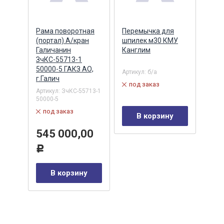
Рама поворотная
Перемычка для
Педа
(портал) А/кран
шпилек м30 КМУ
элек
Галичанин
Канглим
МН1.
ЗчКС-55713-1
(АВ
50000-5 ГАКЗ АО,
РЕЗ
Артикул:
б/а
г.Галич
Артик
под заказ
-01Z
32HB
Артикул:
ЗчКС-55713-1
50000-5
в 
под заказ
В корзину
24
Р
545 000,00
у
Р
В корзину