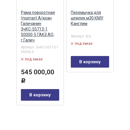
Рама поворотная
Перемычка для
Педа
(портал) А/кран
шпилек м30 КМУ
элек
Галичанин
Канглим
МН1.
ЗчКС-55713-1
(АВ
50000-5 ГАКЗ АО,
РЕЗ
Артикул:
б/а
г.Галич
Артик
под заказ
-01Z
32HB
Артикул:
ЗчКС-55713-1
50000-5
в 
под заказ
В корзину
24
Р
545 000,00
у
Р
В корзину