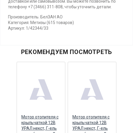
доставкой или самовывозом. Вы можете позвонить по
телефону +7 (3466) 311-808, чтобы уточнить детали.
Производитель: БелЗАН АО
Категория: Метизы (615 товаров)
Артикул: 1/42344/33
РЕКОМЕНДУЕМ ПОСМОТРЕТЬ
Мотор отопителя с
Мотор отопителя с
Р/к 
тная
крыльчаткой 12В
крыльчаткой 12В
коло
УРАЛ некст, Г-ель
УРАЛ некст, Г-ель
(пру