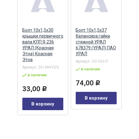
Болт 10х1,5х30
Болт 10х1,5х37
Болт
крышки первичного
балансира гайки
Г-32
ора,
вала КПП Я-236
стяжной УРАЛ
сиде
УРАЛ (Красная
678379 (УРАЛ) ПАО
(Кра
ЗАН
Этна) Красная
УРАЛ
Крас
Этна
Артикул:
331503-П
Артик
/21
Артикул:
201499-П29
в наличии
в 
в наличии
74,00
43
Р
33,00
Р
В корзину
у
В корзину