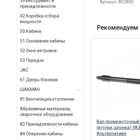
39 Инструмент и
Артикул: 853800
принадлежности
42 Коробка отбора
мощности
Рекомендуем 
50 Кабина
51 Основание кабины
52 Окно ветровое
53 Передок
JAC
61 Дверь боковая
ШАКМАН
81 Вентиляция,отопление
Абразивные материалы,
сварочное оборудование
Шпонка к/вала, вилки
Вал промежуточный 
82 Принадлежности кабины
сцепления, полумуфты ТНВД
(втулки, шпонка) УА
6х9х21,6 (ПАО КАМА) КАМА
Альтернатива
84 Оперение кабины
ПАО