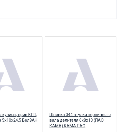
 кулисы, прив.КПП,
Шпонка 044 втулки первичного
Шпо
 5х10х24,5 БелЗАН
вала делителя 6х8х13 (ПАО
вал
КАМА) КАМА ПАО
3х5