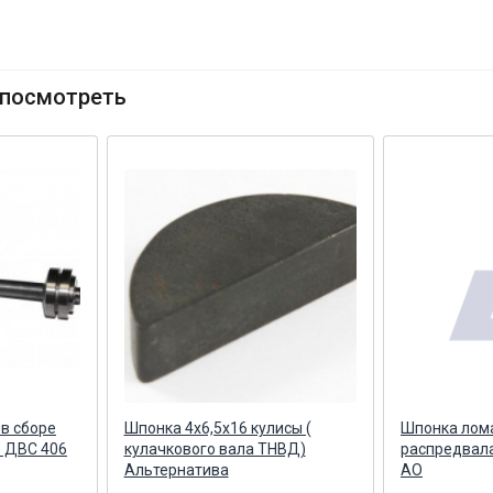
посмотреть
в сборе
Шпонка 4х6,5х16 кулисы (
Шпонка лома
З ДВС 406
кулачкового вала ТНВД)
распредвала
Альтернатива
АО