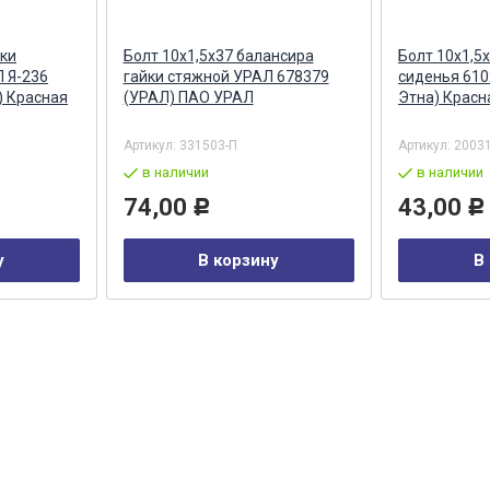
шки
Болт 10х1,5х37 балансира
Болт 10х1,5х
П Я-236
гайки стяжной УРАЛ 678379
сиденья 610
) Красная
(УРАЛ) ПАО УРАЛ
Этна) Красн
Артикул:
331503-П
Артикул:
2003
в наличии
в наличии
74,00
43,00
Р
Р
у
В корзину
В