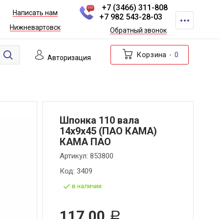
+7 (3466) 311-808
Написать нам
+7 982 543-28-03
Нижневартовск
Обратный звонок
Корзина
0
Авторизация
Шпонка 110 вала
14х9х45 (ПАО КАМА)
КАМА ПАО
Артикул:
853800
Код:
3409
в наличии
117,00
Р