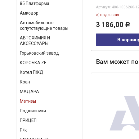
85 Платформа
Артикул:
870813
Артикул:
406-1006260-1
Амкодор
в наличии
под заказ
Автомобильные
97,00
3 186,00
Р
Р
сопутствующие товары
АВТОХИМИЯ И
В корзину
В корзин
АКСЕССУАРЫ
Горьковский завод
Вам может по
КОРОБКА ZF
Котел ПЖД
Кран
МАДАРА
Метизы
Подшипники
ПРИЦЕП
Р/к