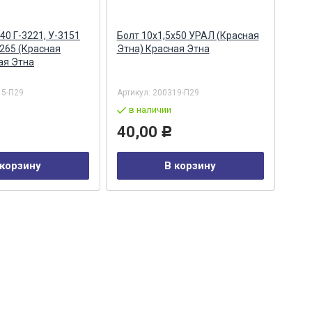
40 Г-3221, У-3151
Болт 10х1,5х50 УРАЛ (Красная
Бол
265 (Красная
Этна) Красная Этна
впус
ая Этна
рем
15-П29
Артикул:
200319-П29
Арти
в наличии
в
40,00
50
Р
 корзину
В корзину