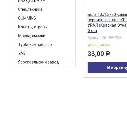
РАЗДАТКА ZF
Спецтехника
ая
Болт 10х100 компрессора,
Болт 10х1,5х30 кры
СUMMINS
впуск. коллектора, ролика
первичного вала КП
ремня (БелЗАН) БелЗАН АО
УРАЛ (Красная Этна
Канаты, стропы
Этна
Масла, смазки
Артикул:
1/59718/21
Артикул:
201499-П29
Турбокомпрессор
в наличии
в наличии
50,00
33,00
УАЗ
Р
Р
Ярославльский завод
В корзину
В корзин