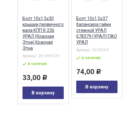
Болт 10х1,5х30
Болт 10х1,5х37
Болт
крышки первичного
балансира гайки
Г-32
ора,
вала КПП Я-236
стяжной УРАЛ
сиде
УРАЛ (Красная
678379 (УРАЛ) ПАО
(Кра
ЗАН
Этна) Красная
УРАЛ
Крас
Этна
Артикул:
331503-П
Артик
/21
Артикул:
201499-П29
в наличии
в 
в наличии
74,00
43
Р
33,00
Р
В корзину
у
В корзину