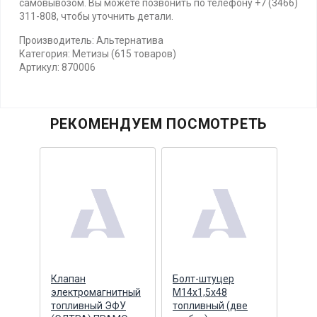
самовывозом. Вы можете позвонить по телефону +7 (3466)
311-808, чтобы уточнить детали.
Производитель: Альтернатива
Категория: Метизы (615 товаров)
Артикул: 870006
РЕКОМЕНДУЕМ ПОСМОТРЕТЬ
г
Клапан
Болт-штуцер
Болт
вный
электромагнитный
М14х1,5х48
М14х
топливный ЭФУ
топливный (две
топл