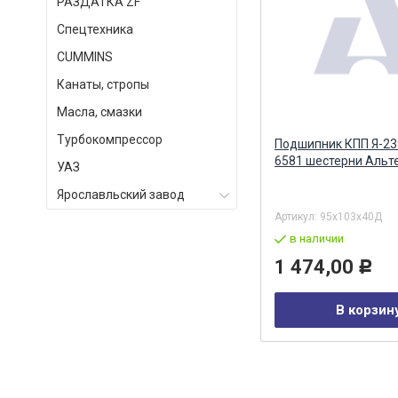
РАЗДАТКА ZF
Спецтехника
СUMMINS
Канаты, стропы
Масла, смазки
Турбокомпрессор
Подшипник ZF 199118250175
Подшипник КПП Я-23
ZF, ГЕРМАНИЯ
6581 шестерни Альт
УАЗ
Ярославльский завод
Артикул:
5841300546
Артикул:
95х103х40Д
в наличии
в наличии
12 578,00
1 474,00
Р
Р
В корзину
В корзин