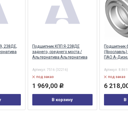
9, 238ДЕ,
Подшипник КПП Я-238ДЕ
Подшипник 
ернатива
заднего, среднего моста /
(Ярославль)
Альтернатива Альтернатива
ПАО А-Дизел
Артикул:
7516 (32216)
Артикул:
8.861
под заказ
под заказ
1 969,00
6 218,0
Р
у
В корзину
В