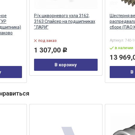
ное
Р/к шкворневого узла 3162,
Шестерня в
ГУР
3163 Спайсер на подшипниках
распредвала
одшипника)
"ЛАРИ"
сборе (ПАО
алаково
под заказ
Артикул:
740-
в наличии
1 307,00
Р
13 969,
В корзину
у
В
нравиться