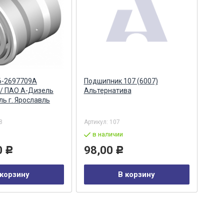
6-2697709А
Подшипник 107 (6007)
Под
 / ПАО А-Дизель
Альтернатива
ZF,
ь г. Ярославль
8
Артикул:
107
Арти
в наличии
в
0
98,00
12
Р
Р
 корзину
В корзину