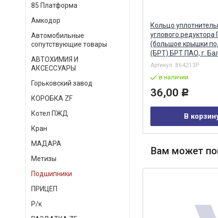
85 Платформа
Амкодор
Прокладка регулировочная
Кольцо уплотнитель
ступичных подшипников 0,50
углового редуктора 
Автомобильные
мм МАДАРА MADARA
(большое крышки п
сопутствующие товары
(БРТ) БРТ ПАО, г. Б
АВТОХИМИЯ И
Артикул:
41-097-5101
Артикул:
864213Р
АКСЕССУАРЫ
в наличии
в наличии
Горьковский завод
110,00
36,00
Р
Р
КОРОБКА ZF
Котел ПЖД
В корзину
В корзин
Кран
МАДАРА
Вам может по
Метизы
Подшипники
ПРИЦЕП
Р/к