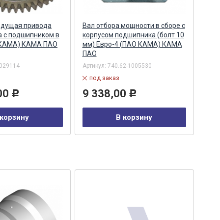
едущая привода
Вал отбора мощности в сборе с
Рол
 с подшипником в
корпусом подшипника (болт 10
БЕЗ
 КАМА) КАМА ПАО
мм) Евро-4 (ПАО КАМА) КАМА
(МА
ПАО
1029114
Артикул:
740.62-1005530
Арти
под заказ
в
00
9 338,00
1 
Р
Р
 корзину
В корзину