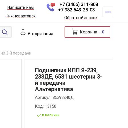
+7 (3466) 311-808
Написать нам
+7 982 543-28-03
Нижневартовск
Обратный звонок
Корзина
0
Авторизация
рни 3-й передачи
Подшипник КПП Я-239,
238ДЕ, 6581 шестерни 3-
й передачи
Альтернатива
Артикул:
85х93х40Д
Код:
13150
в наличии