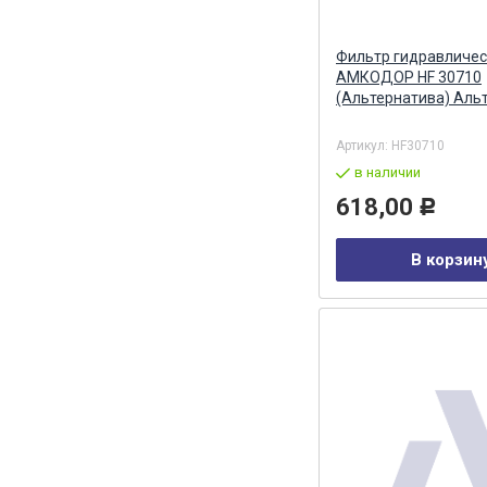
Фильтр гидравличес
АМКОДОР HF 30710
(Альтернатива) Аль
Артикул:
HF30710
в наличии
618,00
Р
В корзин