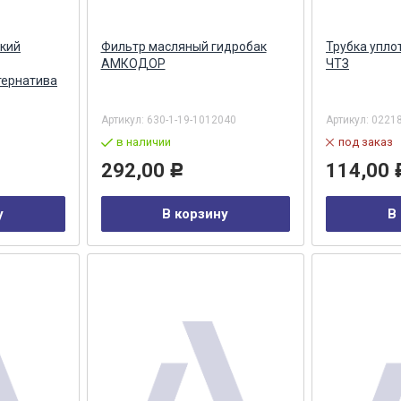
кий
Фильтр масляный гидробак
Трубка упло
АМКОДОР
ЧТЗ
тернатива
Артикул:
630-1-19-1012040
Артикул:
0221
в наличии
под заказ
292,00
114,00
Р
у
В корзину
В