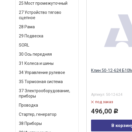
25 Мост промежуточный
27 Устройство тягово
сцепное
28 Рама
29 Подвеска
SORL
30 Ось передняя
31 Колеса и шины
Клин 50-12-624 Б10
34 Управление рулевое
35 Тормозная система
37 Электрооборудование,
Артикул:
50-12-624
приборы
под заказ
Проводка
496,00
Р
Стартер, генератор
38 Приборы
В корзин