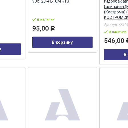
90х120-4 Б10М ЧТЗ
гидробак ав
Галичанин (
(Кострома) (
КОСТРОМСК
в наличии
Артикул:
KF54
95,00
Р
в наличии
546,00
В корзину
у
В