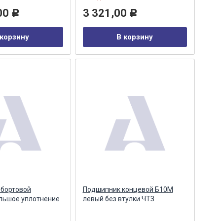
00
3 321,00
Р
Р
 корзину
В корзину
 бортовой
Подшипник концевой Б10М
льшое уплотнение
левый без втулки ЧТЗ