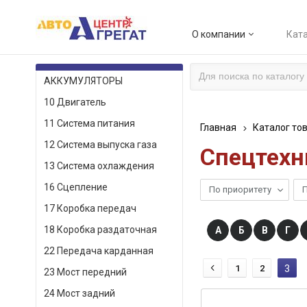
О компании
Ката
КАТАЛОГ ТОВАРОВ
АККУМУЛЯТОРЫ
10 Двигатель
11 Система питания
Главная
Каталог то
12 Система выпуска газа
Спецтехн
13 Система охлаждения
16 Сцепление
По приоритету
П
17 Коробка передач
18 Коробка раздаточная
А
Б
В
Г
22 Передача карданная
1
2
3
23 Мост передний
24 Мост задний