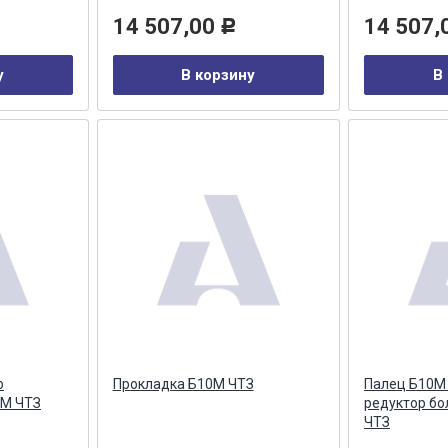
14 507,00
14 507,
Р
у
В корзину
В
о
Прокладка Б10М ЧТЗ
Палец Б10М
0М ЧТЗ
редуктор бо
ЧТЗ