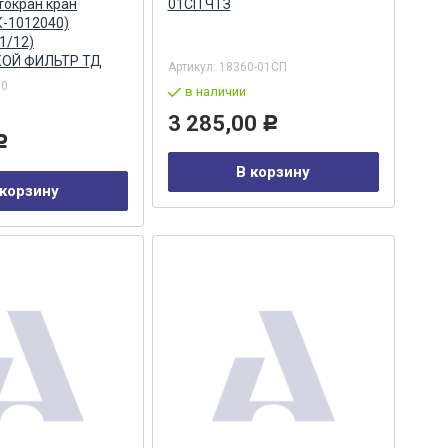
токран кран
01СП ЧТЗ
К-1012040)
1/12)
ОЙ ФИЛЬТР ТД
Артикул:
18360-01СП
60
в наличии
3 285,00
Р
Р
В корзину
 корзину