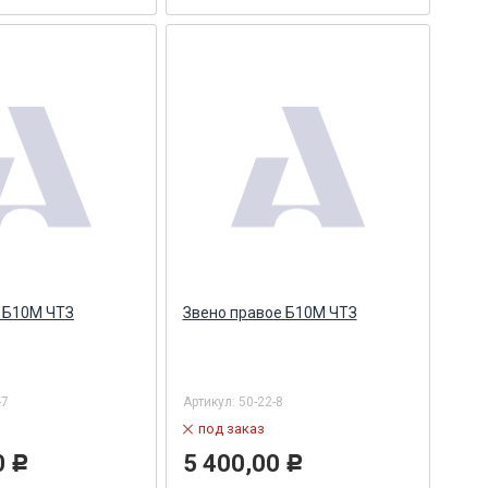
 Б10М ЧТЗ
Звено правое Б10М ЧТЗ
-7
Артикул:
50-22-8
под заказ
0
5 400,00
Р
Р