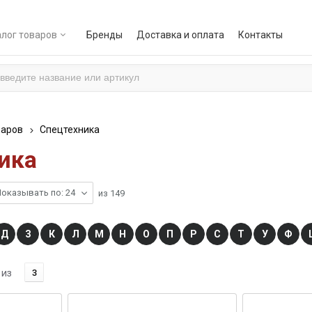
лог товаров
Бренды
Доставка и оплата
Контакты
варов
Спецтехника
ика
оказывать по: 24
из
149
Д
З
К
Л
М
Н
О
П
Р
С
Т
У
Ф
из
3