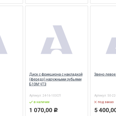
Диск с фрикциона с накладкой
Звено левое
(фередо) наружными зубьями
Б10М ЧТЗ
Артикул:
24-16-103СП
Артикул:
50-22
в наличии
под заказ
1 070,00
5 400,0
Р