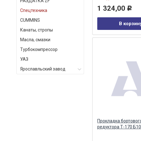
РАЗДАТКА ZF
1 324,00
Р
Спецтехника
СUMMINS
В корзин
Канаты, стропы
Масла, смазки
Турбокомпрессор
УАЗ
Ярославльский завод
Прокладка бортовог
редуктора Т-170 Б1