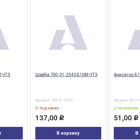
М ЧТЗ
Шайба 700-31-2543 Б10М ЧТЗ
Фиксатор Б
Артикул:
700-31-2543
Артикул:
60-19
под заказ
в наличии
137,00
51,00
Р
Р
у
В корзину
В