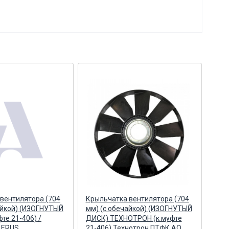
вентилятора (704
Крыльчатка вентилятора (704
Кры
айкой) (ИЗОГНУТЫЙ
мм) (с обечайкой) (ИЗОГНУТЫЙ
(787
те 21-406) /
ДИСК) ТЕХНОТРОН (к муфте
(ИЗ
LERUS
21-406) Технотрон ПТФК АО
ТЕХ