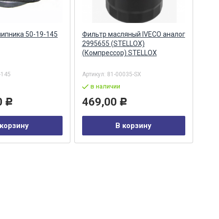
ипника 50-19-145
Фильтр масляный IVECO аналог
Фил
2995655 (STELLOX)
МТЗ-
(Компрессор) STELLOX
Filte
-145
Артикул:
81-00035-SX
Арти
в наличии
в
0
469,00
97
Р
Р
 корзину
В корзину