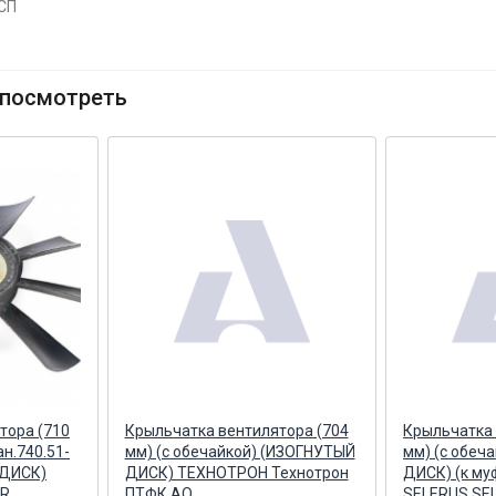
5СП
посмотреть
тора (710
Крыльчатка вентилятора (704
Крыльчатка 
ан.740.51-
мм) (с обечайкой) (ИЗОГНУТЫЙ
мм) (с обеч
 ДИСК)
ДИСК) ТЕХНОТРОН Технотрон
ДИСК) (к муф
ER
ПТФК АО
SELERUS SE