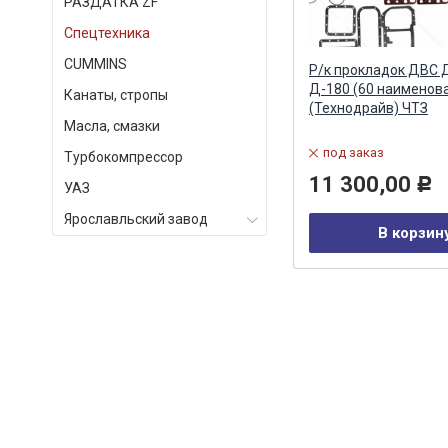
РАЗДАТКА ZF
Спецтехника
СUMMINS
лог
Фильтр масляный АМКОДОР,
Р/к прокладок ДВС 
МТЗ-80, 82 (Д-260, Д-245) (Big
Д-180 (60 наименов
Канаты, стропы
Filter) Big Filter
(Технодрайв) ЧТЗ
Масла, смазки
Артикул:
GB-1085
под заказ
Турбокомпрессор
в наличии
11 300,00
Р
УАЗ
972,00
Р
Ярославльский завод
В корзин
В корзину