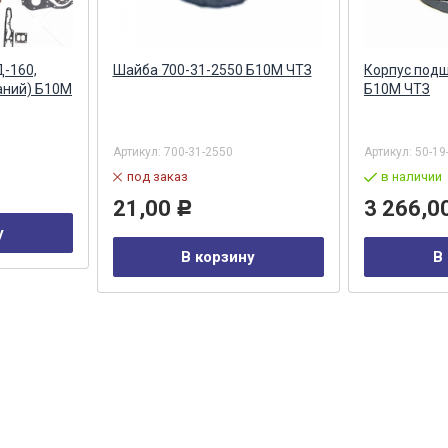
Д-160,
Шайба 700-31-2550 Б10М ЧТЗ
Корпус подш
аний) Б10М
Б10М ЧТЗ
Артикул:
700-31-2550
Артикул:
50-19
под заказ
в наличии
21,00
3 266,0
Р
у
В корзину
В