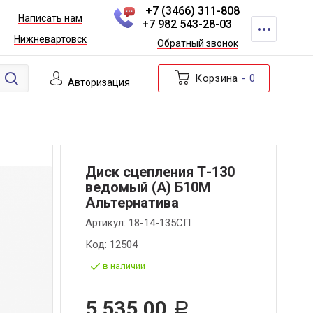
+7 (3466) 311-808
Написать нам
+7 982 543-28-03
Нижневартовск
Обратный звонок
Корзина
0
Авторизация
Диск сцепления Т-130
ведомый (А) Б10М
Альтернатива
Артикул:
18-14-135СП
Код:
12504
в наличии
5 535,00
Р