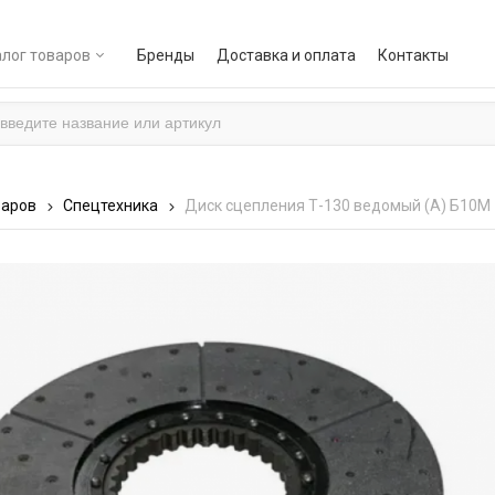
лог товаров
Бренды
Доставка и оплата
Контакты
варов
Спецтехника
Диск сцепления Т-130 ведомый (А) Б10М