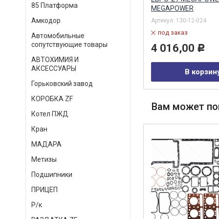
85 Платформа
MEGAPOWER
Артикул:
SRVFI020005616
Амкодор
Артикул:
130-12-024
в наличии
под заказ
Автомобильные
5 095,00
Р
сопутствующие товары
4 016,00
Р
АВТОХИМИЯ И
В корзину
АКСЕССУАРЫ
В корзин
Горьковский завод
КОРОБКА ZF
Вам может по
Котел ПЖД
Кран
МАДАРА
Метизы
Подшипники
ПРИЦЕП
Р/к