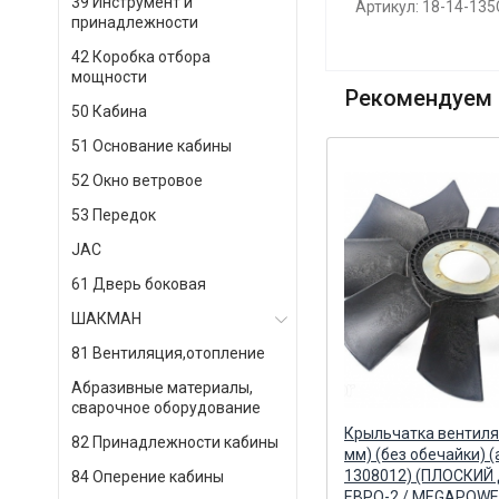
39 Инструмент и
Артикул: 18-14-13
принадлежности
42 Коробка отбора
мощности
Рекомендуем 
50 Кабина
51 Основание кабины
52 Окно ветровое
53 Передок
JAC
61 Дверь боковая
ШАКМАН
81 Вентиляция,отопление
Абразивные материалы,
сварочное оборудование
60
Крыльчатка вентилятора (715
Крыльчатка вентиля
82 Принадлежности кабины
Й
мм) (без обечайки) (ПЛОСКИЙ
мм) (без обечайки) (
ДИСК) (ан.21-301) / SELERUS
1308012) (ПЛОСКИЙ
84 Оперение кабины
SELERUS
ЕВРО-2 / MEGAPOW