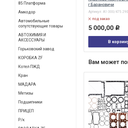
85 Платформа
г.Барановичи
Артикул:
сб. 1322
Артикул:
А1-300/475.29
Амкодор
в наличии
под заказ
Автомобильные
7 924,00
Р
сопутствующие товары
5 000,00
Р
АВТОХИМИЯ И
В корзину
АКСЕССУАРЫ
В корзин
Горьковский завод
КОРОБКА ZF
Вам может по
Котел ПЖД
Кран
МАДАРА
Метизы
Подшипники
ПРИЦЕП
Р/к