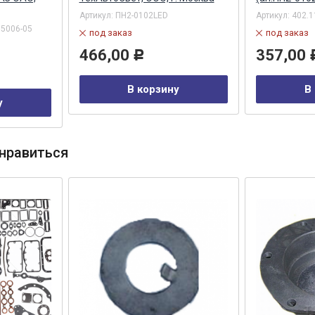
Артикул:
ПН2-0102LED
Артикул:
402.1
05006-05
под заказ
под заказ
466,00
357,00
Р
В корзину
В
у
нравиться