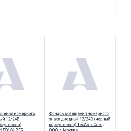
ещения номерного
Фонарь освещения номерного
Бло
ый 12/24В
знака диодный 12/24В (черный
(ст.
рпус волна)
корпус волна) ТехАвтоСвет,
кор
2LED) GILBER
ООО, г. Москва