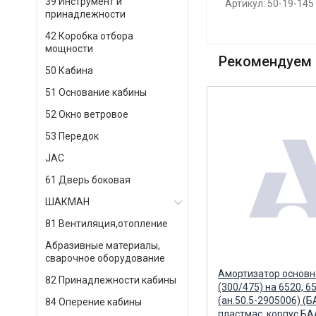
39 Инструмент и
Артикул: 50-19-145
принадлежности
42 Коробка отбора
мощности
Рекомендуем 
50 Кабина
51 Основание кабины
52 Окно ветровое
53 Передок
JAC
61 Дверь боковая
ШАКМАН
81 Вентиляция,отопление
Абразивные материалы,
сварочное оборудование
Блок управления 14ТС-10 24В
Амортизатор основн
82 Принадлежности кабины
ус)
(пластмассовый корпус)
(300/475) на 6520, 6
АДВЕРС
(ан.50.5-2905006) (
84 Оперение кабины
пластмас. корпус БА