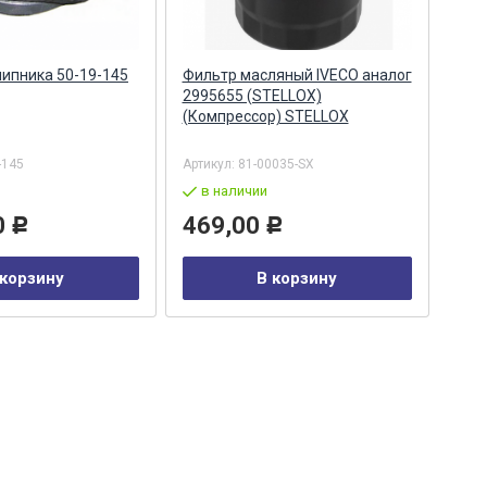
ипника 50-19-145
Фильтр масляный IVECO аналог
Фил
2995655 (STELLOX)
МТЗ-
(Компрессор) STELLOX
Filte
-145
Артикул:
81-00035-SX
Арти
в наличии
в
0
469,00
97
Р
Р
 корзину
В корзину