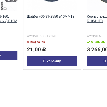
Д-160,
Шайба 700-31-2550 Б10М ЧТЗ
Корпус подш
аний) Б10М
Б10М ЧТЗ
Артикул:
700-31-2550
Артикул:
50-19
под заказ
в наличии
21,00
3 266,0
Р
у
В корзину
В