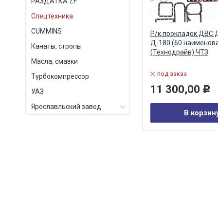
РАЗДАТКА ZF
Спецтехника
СUMMINS
лог
Фильтр масляный АМКОДОР,
Р/к прокладок ДВС 
МТЗ-80, 82 (Д-260, Д-245) (Big
Д-180 (60 наименов
Канаты, стропы
Filter) Big Filter
(Технодрайв) ЧТЗ
Масла, смазки
Артикул:
GB-1085
под заказ
Турбокомпрессор
в наличии
11 300,00
Р
УАЗ
972,00
Р
Ярославльский завод
В корзин
В корзину