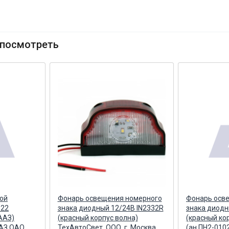
посмотреть
ой
Фонарь освещения номерного
Фонарь осв
522
знака диодный 12/24В IN2332R
знака диодн
БААЗ)
(красный корпус волна)
(красный ко
АЗ ОАО,
ТехАвтоСвет, ООО, г. Москва
(ан.ПН2-010