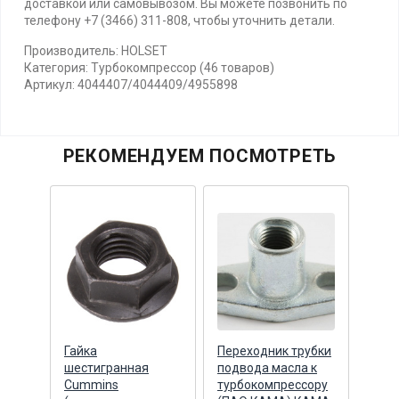
доставкой или самовывозом. Вы можете позвонить по
телефону +7 (3466) 311-808, чтобы уточнить детали.
Производитель: HOLSET
Категория: Турбокомпрессор (46 товаров)
Артикул: 4044407/4044409/4955898
РЕКОМЕНДУЕМ ПОСМОТРЕТЬ
масла
Гайка
Переходник трубки
Прок
шестигранная
подвода масла к
подв
сора
Cummins
турбокомпрессору
турб