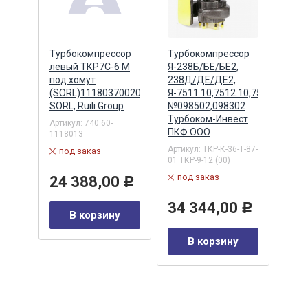
сор
Турбокомпрессор
Турбокомпрессор
Турб
ан.
левый ТКР7С-6 М
Я-238Б/БЕ/БЕ2,
левы
под хомут
238Д/ДЕ/ДЕ2,
02,7
(SORL)11180370020
Я-7511.10,7512.10,7513.10,751
1118
SORL, Ruili Group
№098502,098302
4/6 
Турбоком-Инвест
SORL,
Артикул:
740.60-
YUE
ПКФ ООО
1118013
Артик
K005
Артикул:
ТКР-К-36-Т-87-
под заказ
в 
01 ТКР-9-12 (00)
под заказ
24 388,00
23
Р
0
Р
34 344,00
Р
В корзину
у
В корзину