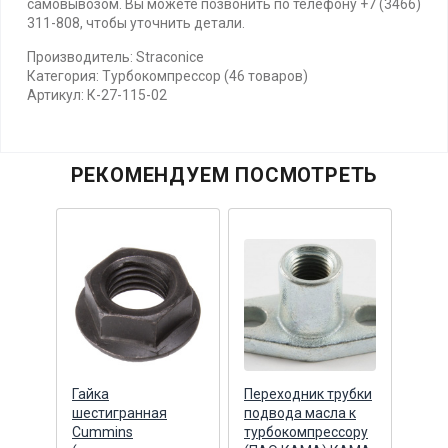
самовывозом. Вы можете позвонить по телефону +7 (3466)
311-808, чтобы уточнить детали.
Производитель: Straconice
Категория: Турбокомпрессор (46 товаров)
Артикул: К-27-115-02
РЕКОМЕНДУЕМ ПОСМОТРЕТЬ
масла
Гайка
Переходник трубки
Прок
шестигранная
подвода масла к
подв
сора
Cummins
турбокомпрессору
турб