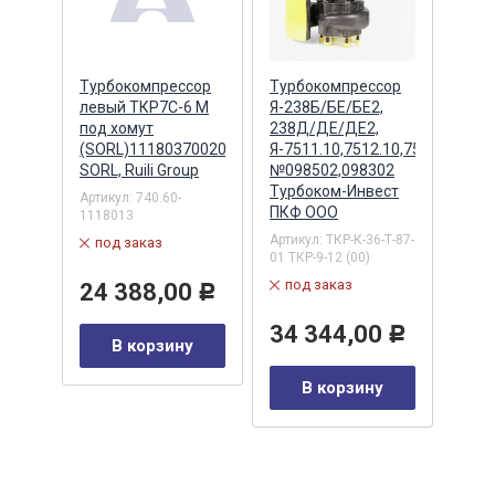
сор
Турбокомпрессор
Турбокомпрессор
Турб
ан.
левый ТКР7С-6 М
Я-238Б/БЕ/БЕ2,
левы
под хомут
238Д/ДЕ/ДЕ2,
02,7
(SORL)11180370020
Я-7511.10,7512.10,7513.10,751
1118
SORL, Ruili Group
№098502,098302
4/6 
Турбоком-Инвест
SORL,
Артикул:
740.60-
YUE
ПКФ ООО
1118013
Артик
K005
Артикул:
ТКР-К-36-Т-87-
под заказ
в 
01 ТКР-9-12 (00)
под заказ
24 388,00
23
Р
0
Р
34 344,00
Р
В корзину
у
В корзину