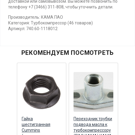
доставкой или самовывозом. Вы можете позвонить по
телефону +7 (3466) 311-808, чтобы уточнить детали.
Производитель: КАМА ПАО
Категория: Турбокомпрессор (46 товаров)
Артикул: 740.60-1118012
РЕКОМЕНДУЕМ ПОСМОТРЕТЬ
масла
Гайка
Переходник трубки
Прок
шестигранная
подвода масла к
подв
сора
Cummins
турбокомпрессору
турб