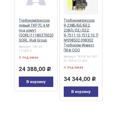
сор
Турбокомпрессор
Турбокомпрессор
Турб
ан.
левый ТКР7С-6 М
Я-238Б/БЕ/БЕ2,
левы
под хомут
238Д/ДЕ/ДЕ2,
02,7
(SORL)11180370020
Я-7511.10,7512.10,7513.10,751
1118
SORL, Ruili Group
№098502,098302
4/6 
Турбоком-Инвест
SORL,
Артикул:
740.60-
YUE
ПКФ ООО
1118013
Артик
K005
Артикул:
ТКР-К-36-Т-87-
под заказ
в 
01 ТКР-9-12 (00)
под заказ
24 388,00
23
Р
0
Р
34 344,00
Р
В корзину
у
В корзину