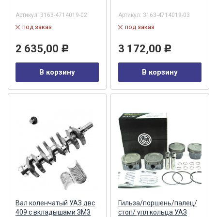
Артикул:
3163-4714019-02
Артикул:
3163-4714019-03
под заказ
под заказ
2 635,00
3 172,00
Р
Р
В корзину
В корзину
Вал коленчатый УАЗ двс
Гильза/поршень/палец/
409 с вкладышами ЗМЗ
стоп/ упл кольца УАЗ