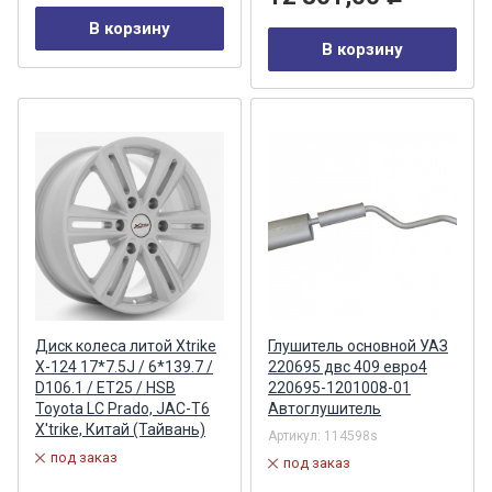
В корзину
В корзину
Диск колеса литой Xtrike
Глушитель основной УАЗ
X-124 17*7.5J / 6*139.7 /
220695 двс 409 евро4
D106.1 / ET25 / HSB
220695-1201008-01
Toyota LC Prado, JAC-T6
Автоглушитель
X'trike, Китай (Тайвань)
Артикул:
114598s
под заказ
под заказ