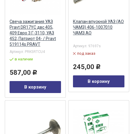
Свеча зажигания УАЗ
Клапан впускной УАЗ (АО
Pravt DR17YC двс 405,
ЧАМЗ) 406-1007010
409 Евро 3 Г-3110; УАЗ
ЧАМЗ АО
452, Патриот 04- / Pravt
519114s PRAVT
Артикул:
97697s
Артикул:
PRK5RTCU4
под заказ
в наличии
245,00
Р
587,00
Р
В корзину
В корзину