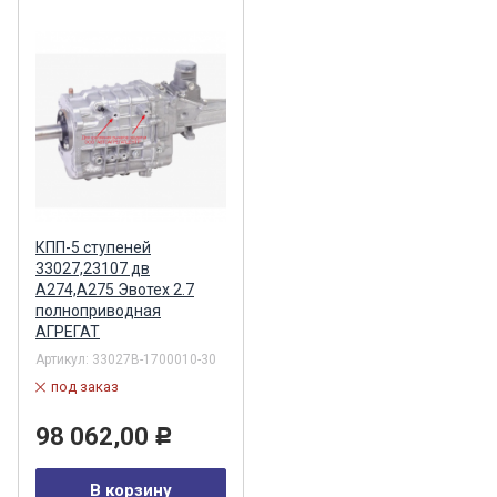
КПП-5 ступеней
33027,23107 дв
А274,А275 Эвотех 2.7
полноприводная
АГРЕГАТ
Артикул:
33027В-1700010-30
под заказ
98 062,00
Р
В корзину