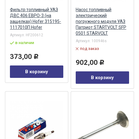
Фильтр топливный УАЗ
Насос топливный
ДВС 406 ЕВРО-3 (на
электрический
защелках) Hofer 315195-
погружного модуля УАЗ
1117010П Hofer
Патриот STARTVOLT SFP
0501 STARVOLT
Артикул:
HF200612
Артикул:
100946s
в наличии
под заказ
373,00
Р
902,00
Р
В корзину
В корзину