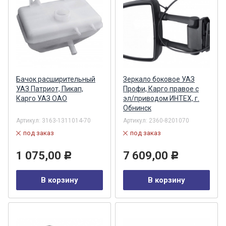
Бачок расширительный
Зеркало боковое УАЗ
УАЗ Патриот, Пикап,
Профи, Карго правое с
Карго УАЗ ОАО
эл/приводом ИНТЕХ, г.
Обнинск
Артикул:
3163-1311014-70
Артикул:
2360-8201070
под заказ
под заказ
1 075,00
7 609,00
Р
Р
В корзину
В корзину