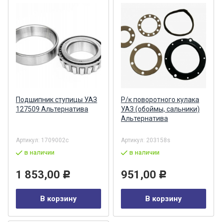
Подшипник ступицы УАЗ
Р/к поворотного кулака
127509 Альтернатива
УАЗ (обоймы, сальники)
Альтернатива
Артикул:
1709002с
Артикул:
203158s
в наличии
в наличии
1 853,00
951,00
Р
Р
В корзину
В корзину