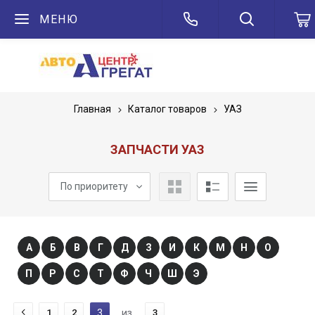
МЕНЮ
Главная
Каталог товаров
УАЗ
ЗАПЧАСТИ УАЗ
По приоритету
А
Б
В
Г
Д
З
И
К
М
Н
О
П
Р
С
Т
Ф
Ч
Ш
Э
1
2
3
из
3