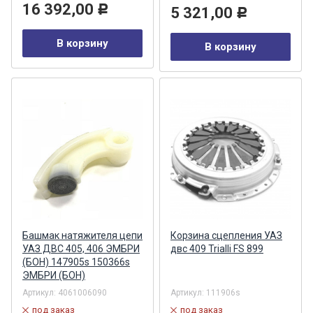
16 392,00
Р
5 321,00
Р
В корзину
В корзину
Башмак натяжителя цепи
Корзина сцепления УАЗ
УАЗ ДВС 405, 406 ЭМБРИ
двс 409 Trialli FS 899
(БОН) 147905s 150366s
ЭМБРИ (БОН)
Артикул:
4061006090
Артикул:
111906s
под заказ
под заказ