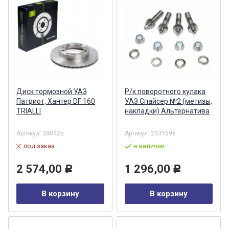
Диск тормозной УАЗ
Р/к поворотного кулака
Патриот, Хантер DF 160
УАЗ Спайсер №2 (метизы,
TRIALLI
накладки) Альтернатива
Артикул:
38842s
Артикул:
203159s
под заказ
в наличии
2 574,00
1 296,00
Р
Р
В корзину
В корзину