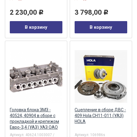
2 230,00
3 798,00
Р
Р
В корзину
В корзину
Головка блока ЗМЗ -
Сцепление в сборе ДВС -
40524, 40904 в сборе с
409 Hola CH11-011 (УАЗ)
прокладкой и крепежом
HOLA
Евро-3,4 (УАЗ) УАЗ ОАО
Артикул:
40624.1003007 /
Артикул:
106986s