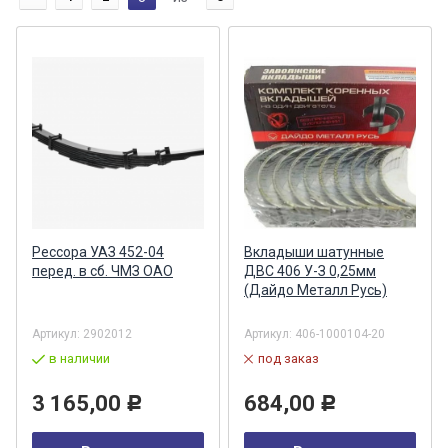
Рессора УАЗ 452-04
Вкладыши шатунные
перед. в сб. ЧМЗ ОАО
ДВС 406 У-З 0,25мм
(Дайдо Металл Русь)
Артикул:
2902012
Артикул:
406-1000104-20
в наличии
под заказ
3 165,00
684,00
Р
Р