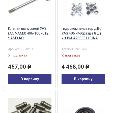
Клапан выпускной УАЗ
Гидрокомпенсатор ДВС
(АО ЧАМЗ) 406-1007012
УАЗ 406 н/образца 8 шт
ЧАМЗ АО
к-т INA 420006110 INA
Артикул:
192026s
Артикул:
192026s
под заказ
под заказ
457,00
4 468,00
Р
Р
В корзину
В корзину