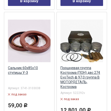
В корзину
В корзину
Сальник 60х85х10
Поршневая группа
ступицы У-З
Кострома (ПОН) двс 274
EvoTech ф 97,0 группа B
МОТОРДЕТАЛЬ,
Кострома
Артикул:
3741-3103038
Артикул:
522292v
под заказ
под заказ
59,00
Р
12 801,00
Р