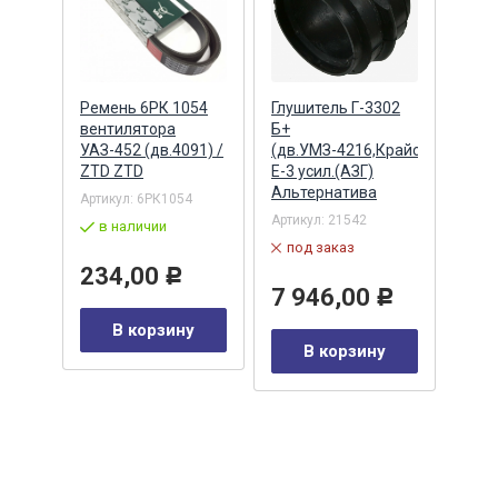
 УАЗ
Ремень 6РК 1054
Глушитель Г-3302
Диск
ез
вентилятора
Б+
пере
УАЗ-452 (дв.4091) /
(дв.УМЗ-4216,Крайслер)
3010
ZTD ZTD
Е-3 усил.(АЗГ)
Альтернатива
Артикул:
6РК1054
Артик
3501
Артикул:
21542
в наличии
в 
под заказ
234,00
Р
7 
7 946,00
Р
В корзину
у
В корзину