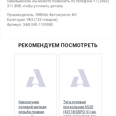
самовывозом. Вы можете позвонить по телефону +7 (3466)
311-808, чтобы уточнить детали.
Производитель: ЛИВНЫ, Автоагрегат АО
Категория: УАЗ (133 товаров)
Артикул: ЭФВ 040-1109080
РЕКОМЕНДУЕМ ПОСМОТРЕТЬ
Наконечник
Тяга рулевая
Р/к 
рулевой мелкая
продольная 6520
штан
ы
резьба правая
(43118 ЕВРО-5) (ан.
М33,