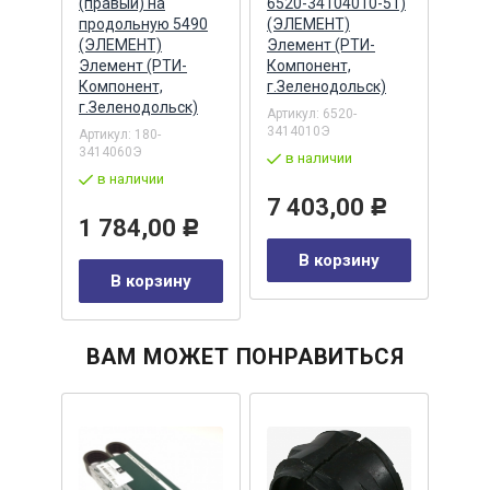
(правый) на
6520-34104010-51)
крыш
продольную 5490
(ЭЛЕМЕНТ)
(Эле
емент
(ЭЛЕМЕНТ)
Элемент (РТИ-
(РТИ
т,
Элемент (РТИ-
Компонент,
г.Зе
к)
Компонент,
г.Зеленодольск)
Артик
г.Зеленодольск)
026Р
Артикул:
6520-
3414010Э
Артикул:
180-
в 
3414060Э
в наличии
в наличии
1 
7 403,00
Р
1 784,00
Р
у
В корзину
В корзину
ВАМ МОЖЕТ ПОНРАВИТЬСЯ