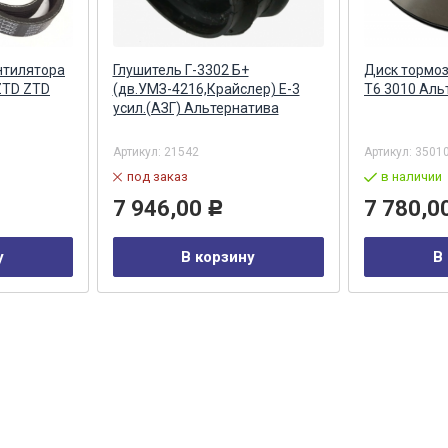
нтилятора
Глушитель Г-3302 Б+
Диск тормо
 ZTD ZTD
(дв.УМЗ-4216,Крайслер) Е-3
Т6 3010 Аль
усил.(АЗГ) Альтернатива
Артикул:
21542
Артикул:
3501
под заказ
в наличии
7 946,00
7 780,0
Р
у
В корзину
В