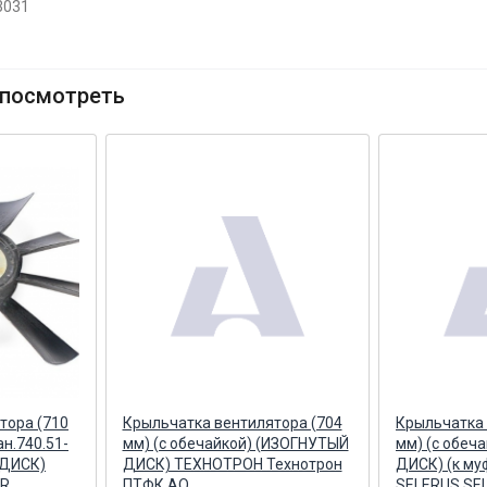
3031
посмотреть
тора (710
Крыльчатка вентилятора (704
Крыльчатка 
ан.740.51-
мм) (с обечайкой) (ИЗОГНУТЫЙ
мм) (с обеч
 ДИСК)
ДИСК) ТЕХНОТРОН Технотрон
ДИСК) (к муф
ER
ПТФК АО
SELERUS SE