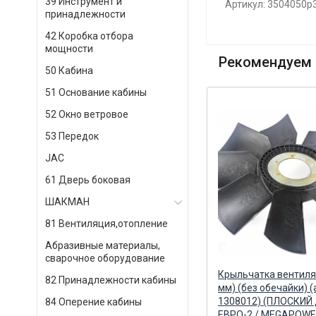
39 Инструмент и
Артикул: 3504050р
принадлежности
42 Коробка отбора
мощности
Рекомендуем 
50 Кабина
51 Основание кабины
52 Окно ветровое
53 Передок
JAC
61 Дверь боковая
ШАКМАН
81 Вентиляция,отопление
Абразивные материалы,
сварочное оборудование
60
Крыльчатка вентилятора (715
Крыльчатка вентиля
82 Принадлежности кабины
Й
мм) (без обечайки) (ПЛОСКИЙ
мм) (без обечайки) (
ДИСК) (ан.21-301) / SELERUS
1308012) (ПЛОСКИЙ
84 Оперение кабины
SELERUS
ЕВРО-2 / MEGAPOW