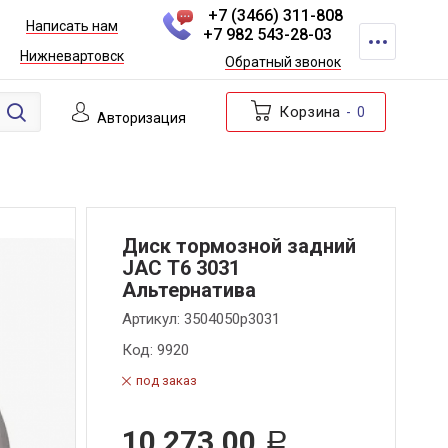
+7 (3466) 311-808
Написать нам
+7 982 543-28-03
Нижневартовск
Обратный звонок
Корзина
0
Авторизация
Диск тормозной задний
JAC Т6 3031
Альтернатива
Артикул:
3504050р3031
Код:
9920
под заказ
10 273,00
Р