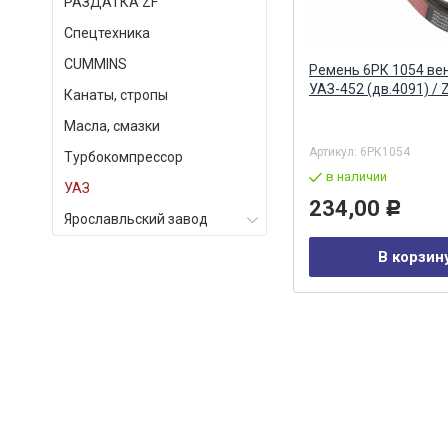
РАЗДАТКА ZF
Спецтехника
СUMMINS
Сальник шруса УАЗ
Ремень 6РК 1054 ве
(32х50.4х10) без обоймы NAK
УАЗ-452 (дв.4091) /
Канаты, стропы
165438s NAK
Масла, смазки
Артикул:
3741-2304071-01
Артикул:
6РК1054
Турбокомпрессор
в наличии
в наличии
УАЗ
206,00
234,00
Р
Р
Ярославльский завод
В корзину
В корзин