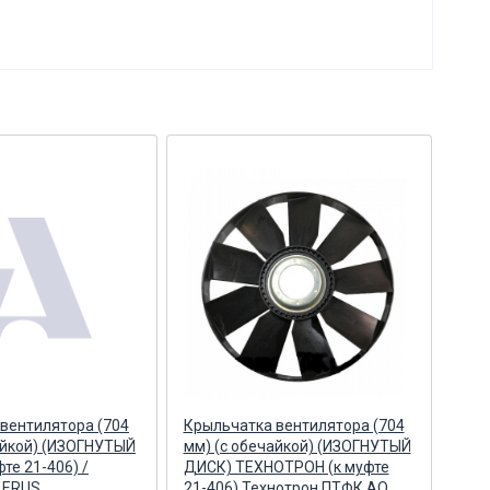
вентилятора (704
Крыльчатка вентилятора (704
Кры
айкой) (ИЗОГНУТЫЙ
мм) (с обечайкой) (ИЗОГНУТЫЙ
(787
те 21-406) /
ДИСК) ТЕХНОТРОН (к муфте
(ИЗ
LERUS
21-406) Технотрон ПТФК АО
ТЕХ