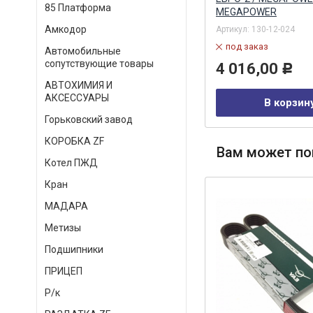
85 Платформа
MEGAPOWER
Артикул:
SRVFI020005616
Амкодор
Артикул:
130-12-024
в наличии
под заказ
Автомобильные
5 095,00
Р
сопутствующие товары
4 016,00
Р
АВТОХИМИЯ И
В корзину
АКСЕССУАРЫ
В корзин
Горьковский завод
КОРОБКА ZF
Вам может по
Котел ПЖД
Кран
МАДАРА
Метизы
Подшипники
ПРИЦЕП
Р/к