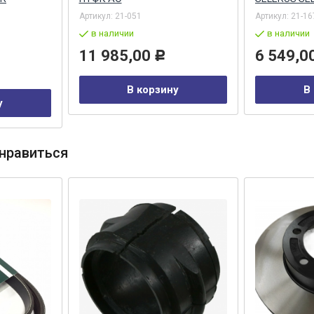
Артикул:
21-051
Артикул:
21-16
в наличии
в наличии
11 985,00
6 549,0
Р
В корзину
В
у
нравиться