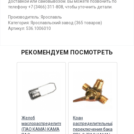
доставкой или самовывозом. Вы можете позвонить по
телефону +7 (3466) 311-808, чтобы уточнить детали.
Производитель: Ярославль
Категория: Ярославльский завод (365 товаров)
Артикул: 536.1006010
РЕКОМЕНДУЕМ ПОСМОТРЕТЬ
Желоб
Кран
Кра
льный
маслораспределительный
распределительный
расп
(ПАО КАМА) КАМА
переключения бака
пере