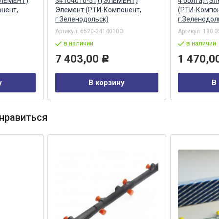
ЭЛЕМЕНТ)
34104010-51) (ЭЛЕМЕНТ)
4 болта) (Э
нент,
Элемент (РТИ-Компонент,
(РТИ-Компон
г.Зеленодольск)
г.Зеленодол
Артикул:
6520-3414010Э
Артикул:
180.3
в наличии
в наличии
7 403,00
1 470,0
Р
у
В корзину
В
нравиться