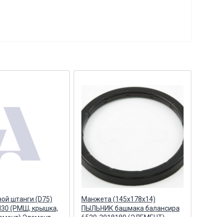
ной штанги (D75)
Манжета (145х178х14)
Р/к 
М30 (РМШ, крышка,
ПЫЛЬНИК башмака балансира
РМШ