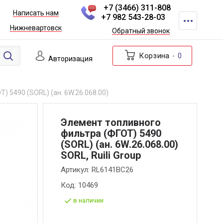
+7 (3466) 311-808
Написать нам
+7 982 543-28-03
Нижневартовск
Обратный звонок
Корзина
0
Авторизация
 5490 (SORL) (ан. 6W.26.068.00)
Элемент топливного
фильтра (ФГОТ) 5490
(SORL) (ан. 6W.26.068.00)
SORL, Ruili Group
Артикул:
RL6141BC26
Код:
10469
в наличии