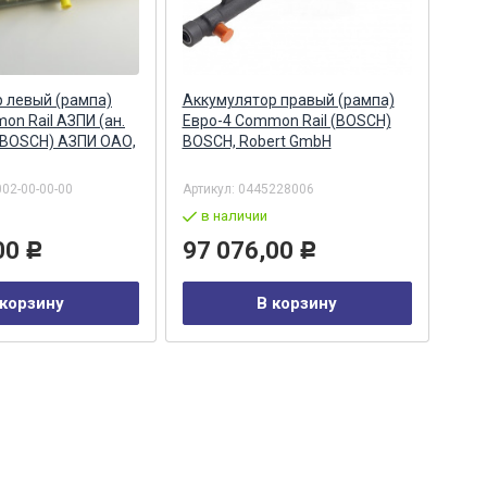
 левый (рампа)
Аккумулятор правый (рампа)
Акк
on Rail АЗПИ (ан.
Евро-4 Common Rail (BOSCH)
Евро
 BOSCH) АЗПИ ОАО,
BOSCH, Robert GmbH
044
Бар
002-00-00-00
Артикул:
0445228006
Арти
в наличии
в
00
97 076,00
29
Р
Р
 корзину
В корзину