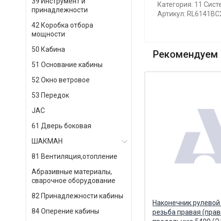
39 Инструмент и
Категория: 11 Сист
принадлежности
Артикул: RL6141BC
42 Коробка отбора
мощности
50 Кабина
Рекомендуем 
51 Основание кабины
52 Окно ветровое
53 Передок
JAC
61 Дверь боковая
ШАКМАН
81 Вентиляция,отопление
Абразивные материалы,
сварочное оборудование
82 Принадлежности кабины
ка
Манжета (142х168х16) задней
Наконечник рулевой
84 Оперение кабины
)
ступицы (ан. 307287 ЗИЛ-130)
резьба правая (прав