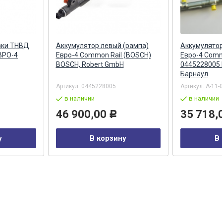
вки ТНВД
Аккумулятор левый (рампа)
Аккумулятор
ВРО-4
Евро-4 Common Rail (BOSCH)
Евро-4 Comm
BOSCH, Robert GmbH
0445228005
Барнаул
Артикул:
0445228005
Артикул:
А-11-
в наличии
в наличии
46 900,00
35 718,
Р
у
В корзину
В