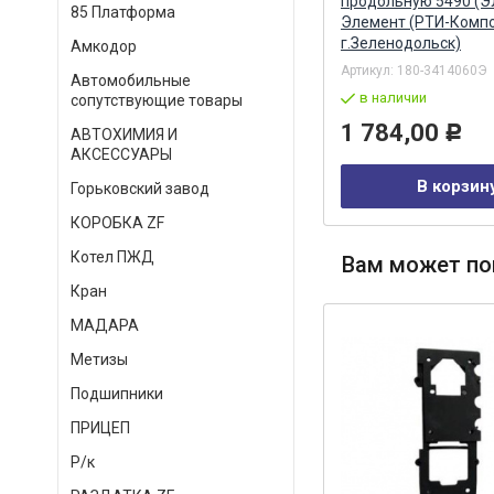
(Элемент) Элемент (РТИ-
продольную 5490 (
85 Платформа
Компонент, г.Зеленодольск)
Элемент (РТИ-Компо
г.Зеленодольск)
Амкодор
Артикул:
65115-3104017Э
Артикул:
180-3414060Э
в наличии
Автомобильные
в наличии
сопутствующие товары
293,00
Р
1 784,00
Р
АВТОХИМИЯ И
АКСЕССУАРЫ
В корзину
В корзин
Горьковский завод
КОРОБКА ZF
Котел ПЖД
Вам может по
Кран
МАДАРА
Метизы
Подшипники
ПРИЦЕП
Р/к