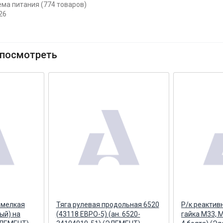
ема питания (774 товаров)
26
посмотреть
 мелкая
Тяга рулевая продольная 6520
Р/к реактив
ый) на
(43118 ЕВРО-5) (ан. 6520-
гайка М33, 