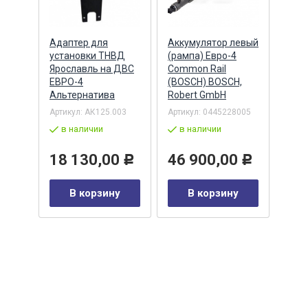
Адаптер для
Аккумулятор левый
Акку
)
установки ТНВД
(рампа) Евро-4
(рам
n
Ярославль на ДВС
Common Rail
Comm
ЕВРО-4
(BOSCH) BOSCH,
(ан.
Альтернатива
Robert GmbH
BOSC
ОАО,
Барн
Артикул:
АК125.003
Артикул:
0445228005
Артик
в наличии
в наличии
00-00
-00-
в 
18 130,00
46 900,00
Р
Р
35
В корзину
В корзину
0
Р
у